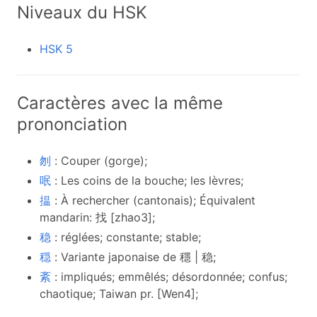
Niveaux du HSK
HSK 5
Caractères avec la même
prononciation
刎
: Couper (gorge);
呡
: Les coins de la bouche; les lèvres;
揾
: À rechercher (cantonais); Équivalent
mandarin: 找 [zhao3];
稳
: réglées; constante; stable;
穏
: Variante japonaise de 穩 | 稳;
紊
: impliqués; emmêlés; désordonnée; confus;
chaotique; Taiwan pr. [Wen4];