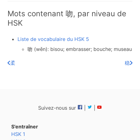
Mots contenant 吻, par niveau de
HSK
Liste de vocabulaire du HSK 5
吻 (wěn): bisou; embrasser; bouche; museau
柔
稳
Suivez-nous sur
|
|
S'entraîner
HSK 1