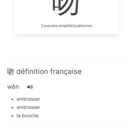
吻
Caractère simplifié/traditionnel
吻 définition française
wěn
embrasser
embrasser
la bouche