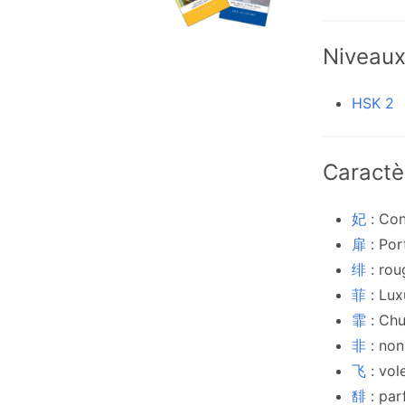
Niveau
HSK 2
Caractè
妃
: Co
扉
: Por
绯
: rou
菲
: Lu
霏
: Chu
非
: non
飞
: vol
馡
: pa