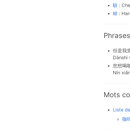
騑
: Che
鲱
: Har
Phrases
但是我
Dànshì 
您想喝
Nín xiǎn
Mots co
Liste d
咖啡 