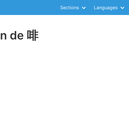
Sections
Languages
on de 啡