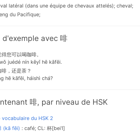
val latéral (dans une équipe de chevaux attelés); cheval;
eng du Pacifique;
 d'exemple avec 啡
觉得您可以喝咖啡。
wǒ juédé nín kěyǐ hē kāfēi.
咖啡，还是茶？
g hē kāfēi, háishì chá?
ntenant 啡, par niveau de HSK
e vocabulaire du HSK 2
(kā fēi)
: café; CL: 杯[bei1]