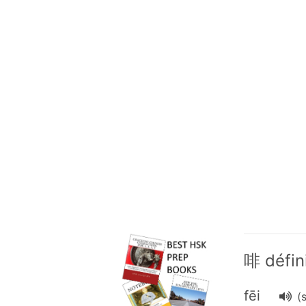
啡 défin
fēi
(