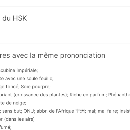
x du HSK
res avec la même prononciation
ncubine impériale;
te avec une seule feuille;
ge foncé; Soie pourpre;
xuriant (croissance des plantes); Riche en parfum; Phénant
te de neige;
; sans but; ONU; abbr. de l'Afrique 非洲; mal; mal faire; insis
er (dans les airs)
rfumé;