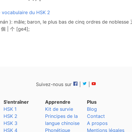
e vocabulaire du HSK 2
nán ): mâle; baron, le plus bas de cinq ordres de nobles
 個 | 个 [ge4];
Suivez-nous sur
|
|
S'entraîner
Apprendre
Plus
HSK 1
Kit de survie
Blog
HSK 2
Principes de la
Contact
HSK 3
langue chinoise
A propos
HSK 4
Phonétique
Mentions légales