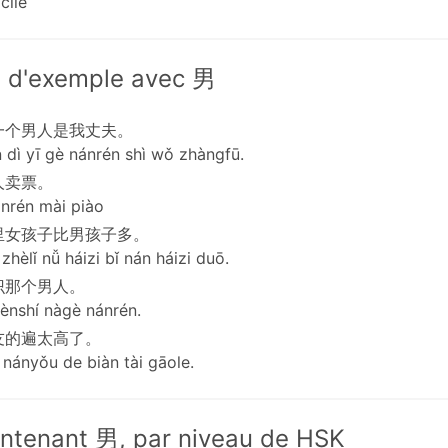
icile
 d'exemple avec 男
一个男人是我丈夫。
 dì yī gè nánrén shì wǒ zhàngfū.
人卖票。
nrén mài piào
里女孩子比男孩子多。
hèlǐ nǚ háizi bǐ nán háizi duō.
识那个男人。
ènshí nàgè nánrén.
友的遍太高了。
 nányǒu de biàn tài gāole.
ntenant 男, par niveau de HSK