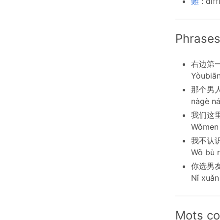
難
: diff
Phrases
右边第
Yòubiān
那个男
nàgè ná
我们这
Wǒmen z
我不认
Wǒ bù r
你选男
Nǐ xuǎn
Mots co