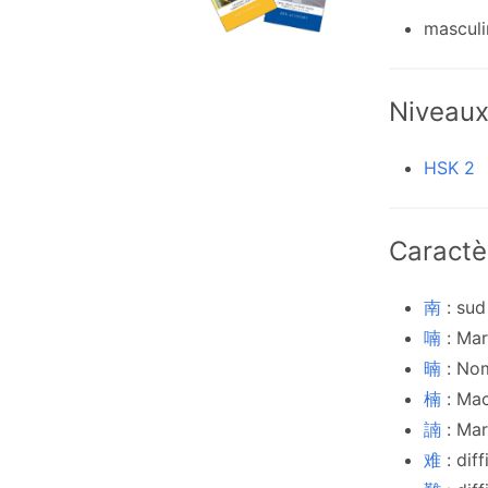
masculi
Niveau
HSK 2
Caractè
南
: sud
喃
: Ma
暔
: No
楠
: Ma
諵
: Ma
难
: dif