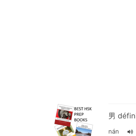
男 défin
nán