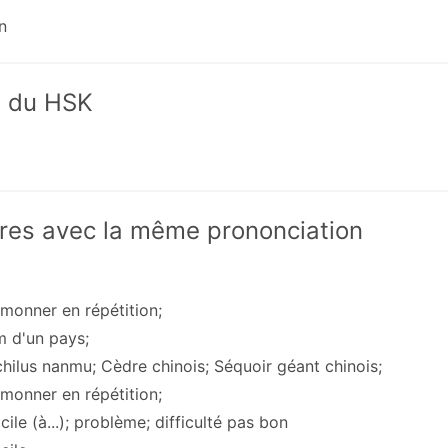
n
x du HSK
res avec la même prononciation
rmonner en répétition;
m d'un pays;
chilus nanmu; Cèdre chinois; Séquoir géant chinois;
rmonner en répétition;
ficile (à...); problème; difficulté pas bon