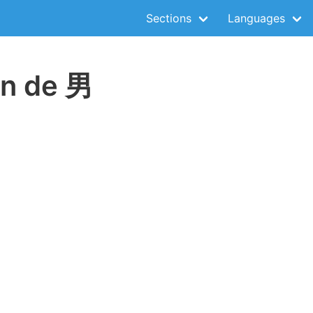
Sections
Languages
on de 男