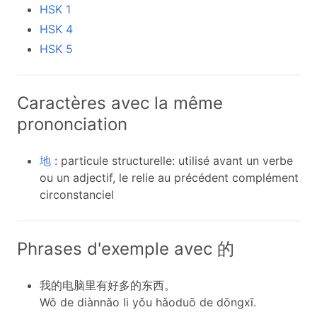
HSK 1
HSK 4
HSK 5
Caractères avec la même
prononciation
地
: particule structurelle: utilisé avant un verbe
ou un adjectif, le relie au précédent complément
circonstanciel
Phrases d'exemple avec 的
我的电脑里有好多的东西。
Wǒ de diànnǎo li yǒu hǎoduō de dōngxī.