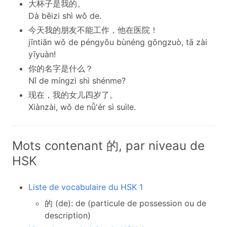
大杯子是我的。
Dà bēizi shì wǒ de.
今天我的朋友不能工作，他在医院！
jīntiān wǒ de péngyǒu bùnéng gōngzuò, tā zài
yīyuàn!
你的名字是什么？
Nǐ de míngzì shì shénme?
现在，我的女儿四岁了。
Xiànzài, wǒ de nǚ'ér sì suìle.
Mots contenant 的, par niveau de
HSK
Liste de vocabulaire du HSK 1
的 (de): de (particule de possession ou de
description)