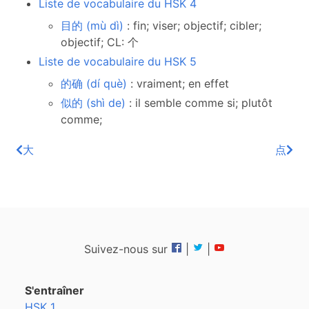
Liste de vocabulaire du HSK 4
目的 (mù dì)
: fin; viser; objectif; cibler;
objectif; CL: 个
Liste de vocabulaire du HSK 5
的确 (dí què)
: vraiment; en effet
似的 (shì de)
: il semble comme si; plutôt
comme;
大
点
Suivez-nous sur
|
|
S'entraîner
HSK 1