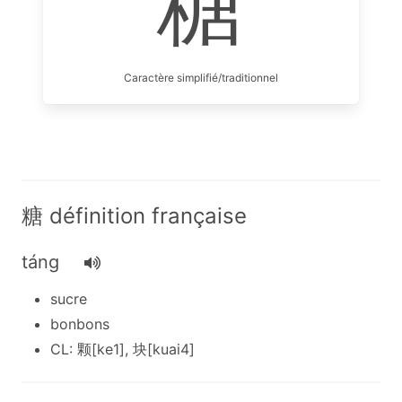
糖
Caractère simplifié/traditionnel
糖 définition française
táng
sucre
bonbons
CL: 颗[ke1], 块[kuai4]