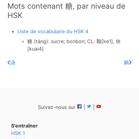
Mots contenant 糖, par niveau de
HSK
Liste de vocabulaire du HSK 4
糖 (táng): sucre; bonbon; CL: 颗[ke1], 块
[kuai4]
汤
躺
Suivez-nous sur
|
|
S'entraîner
HSK 1