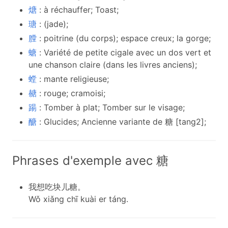
煻
: à réchauffer; Toast;
瑭
: (jade);
膛
: poitrine (du corps); espace creux; la gorge;
螗
: Variété de petite cigale avec un dos vert et
une chanson claire (dans les livres anciens);
螳
: mante religieuse;
赯
: rouge; cramoisi;
踼
: Tomber à plat; Tomber sur le visage;
醣
: Glucides; Ancienne variante de 糖 [tang2];
Phrases d'exemple avec 糖
我想吃块儿糖。
Wǒ xiǎng chī kuài er táng.