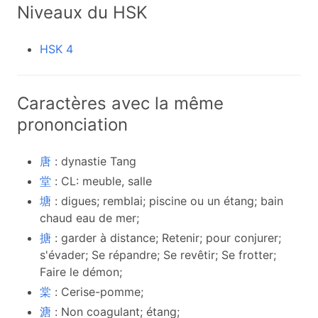
Niveaux du HSK
HSK 4
Caractères avec la même
prononciation
唐
: dynastie Tang
堂
: CL: meuble, salle
塘
: digues; remblai; piscine ou un étang; bain
chaud eau de mer;
搪
: garder à distance; Retenir; pour conjurer;
s'évader; Se répandre; Se revêtir; Se frotter;
Faire le démon;
棠
: Cerise-pomme;
溏
: Non coagulant; étang;