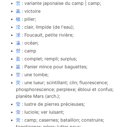
営
: variante japonaise du camp | camp;
嬴
: victoire
楹
: pilier;
滢
: clair, limpide (de l'eau);
潆
: Foucault, petite rivière;
瀛
: océan;
營
: camp
盈
: complet; rempli; surplus;
籯
: Panier mince pour baguettes;
茔
: une tombe;
荧
: une lueur; scintillant; clin; fluorescence;
phosphorescence; perplexe; ébloui et confus;
planète Mars (arch.);
莹
: lustre de pierres précieuses;
萤
: luciole; ver luisant;
营
: camp; casernes; bataillon; construire;
fonctionner; gérer; lutter pour;