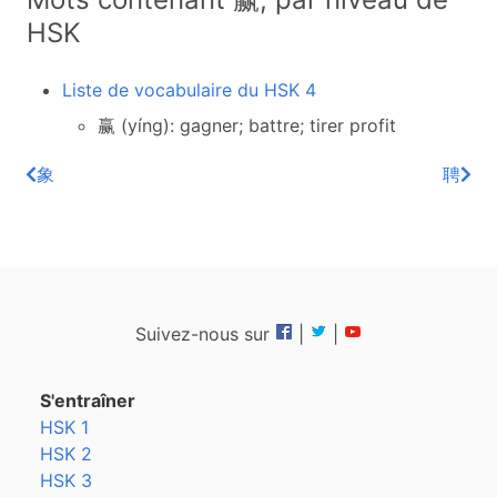
HSK
Liste de vocabulaire du HSK 4
赢 (yíng): gagner; battre; tirer profit
象
聘
Suivez-nous sur
|
|
S'entraîner
HSK 1
HSK 2
HSK 3