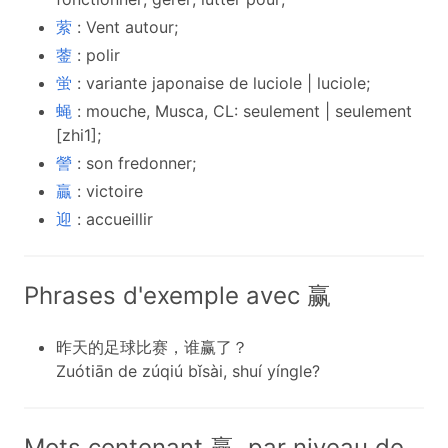
萦
: Vent autour;
蓥
: polir
蛍
: variante japonaise de luciole | luciole;
蝇
: mouche, Musca, CL: seulement | seulement
[zhi1];
謍
: son fredonner;
贏
: victoire
迎
: accueillir
Phrases d'exemple avec 赢
昨天的足球比赛，谁赢了？
Zuótiān de zúqiú bǐsài, shuí yíngle?
Mots contenant 赢, par niveau de