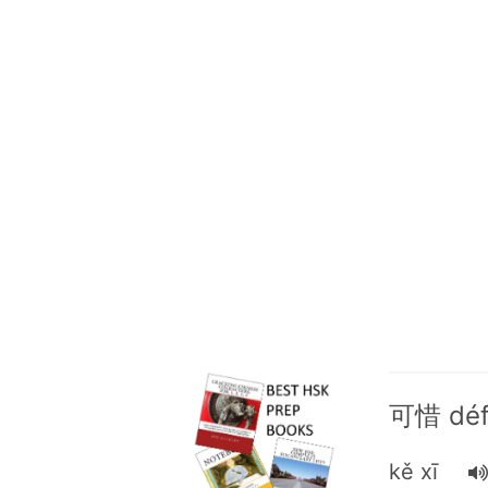
可惜 défi
kě xī