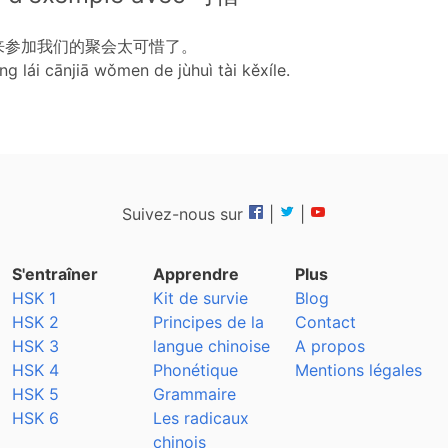
来参加我们的聚会太可惜了。
ng lái cānjiā wǒmen de jùhuì tài kěxíle.
Suivez-nous sur
|
|
S'entraîner
Apprendre
Plus
HSK 1
Kit de survie
Blog
HSK 2
Principes de la
Contact
HSK 3
langue chinoise
A propos
HSK 4
Phonétique
Mentions légales
HSK 5
Grammaire
HSK 6
Les radicaux
chinois