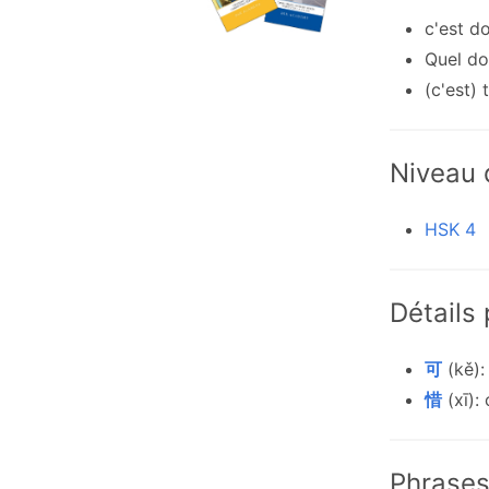
c'est 
Quel d
(c'est)
Niveau
HSK 4
Détails
可
(kě):
惜
(xī): 
Phrase