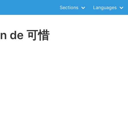
Sections
Languages
ion de 可惜