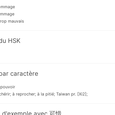
dommage
ommage
 trop mauvais
 du HSK
 par caractère
 pouvoir
chérir; à reprocher; à la pitié; Taiwan pr. [Xi2];
s d'exemple avec 可惜