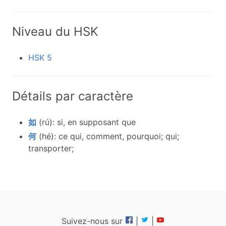
Niveau du HSK
HSK 5
Détails par caractère
如
(rú): si, en supposant que
何
(hé): ce qui, comment, pourquoi; qui;
transporter;
Suivez-nous sur
|
|