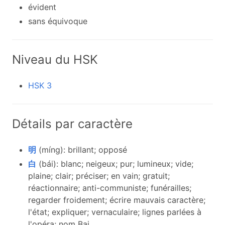
évident
sans équivoque
Niveau du HSK
HSK 3
Détails par caractère
明
(míng): brillant; opposé
白
(bái): blanc; neigeux; pur; lumineux; vide;
plaine; clair; préciser; en vain; gratuit;
réactionnaire; anti-communiste; funérailles;
regarder froidement; écrire mauvais caractère;
l'état; expliquer; vernaculaire; lignes parlées à
l'opéra; nom Bai