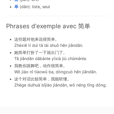
单
(dān): liste, seul
Phrases d'exemple avec 简单
这些题对他来说很简单。
Zhèxiē tí duì tā lái shuō hěn jiǎndān.
她简单打扮了一下就出门了。
Tā jiǎndān dǎbànle yīxià jiù chūménle.
我教你跳舞吧，动作很简单。
Wǒ jiào nǐ tiàowǔ ba, dòngzuò hěn jiǎndān.
这个对话比较简单，我能听懂。
Zhège duìhuà bǐjiào jiǎndān, wǒ néng tīng dǒng.