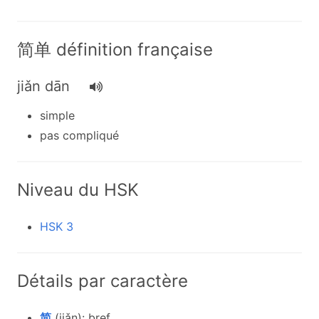
简单 définition française
jiǎn dān
simple
pas compliqué
Niveau du HSK
HSK 3
Détails par caractère
简
(jiǎn): bref