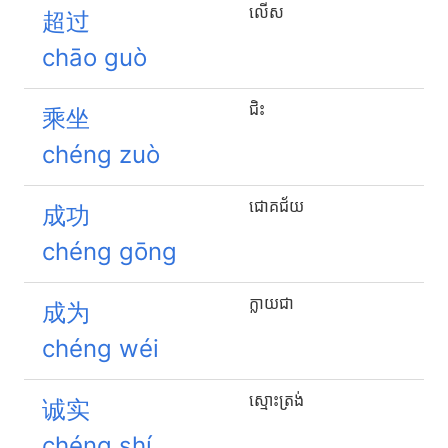
លើស
超过
chāo guò
ជិះ
乘坐
chéng zuò
ជោគជ័យ
成功
chéng gōng
ក្លាយជា
成为
chéng wéi
ស្មោះត្រង់
诚实
chéng shí