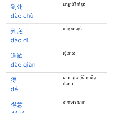
នៅគ្រប់ទីកន្លែង
到处
dào chù
នៅ​ចុងបញ្ចប់
到底
dào dǐ
សុំទោស
道歉
dào qiàn
ទទួលបាន (កិរិយាស័ព្ទ
得
ជំនួយ)
dé
មានមោទនភាព
得意