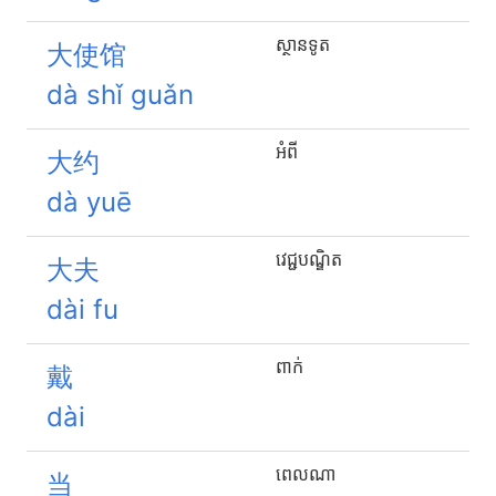
ស្ថានទូត
大使馆
dà shǐ guǎn
អំពី
大约
dà yuē
វេជ្ជបណ្ឌិត
大夫
dài fu
ពាក់
戴
dài
ពេលណា​
当