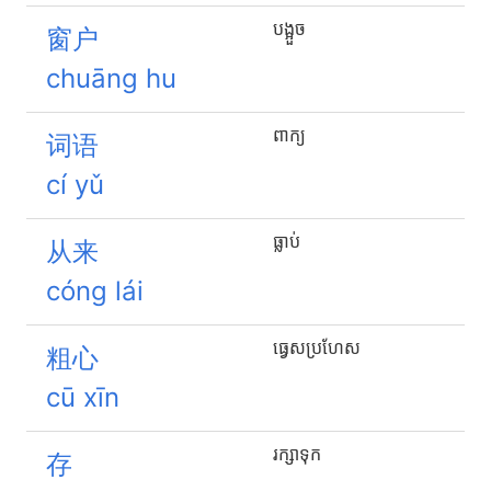
បង្អួច
窗户
chuāng hu
ពាក្យ
词语
cí yǔ
ធ្លាប់
从来
cóng lái
ធ្វេសប្រហែស
粗心
cū xīn
រក្សាទុក
存