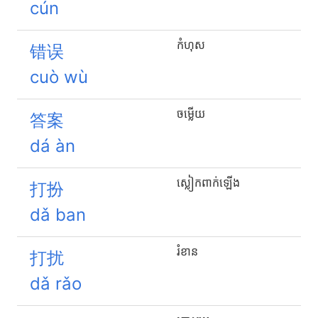
cún
កំហុស
错误
cuò wù
ចម្លើយ
答案
dá àn
ស្លៀក​ពាក់​ឡើង
打扮
dǎ ban
រំខាន
打扰
dǎ rǎo