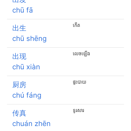
chū fā
កើត
出生
chū shēng
លេចឡើង
出现
chū xiàn
ផ្ទះបាយ
厨房
chú fáng
ទូរសារ
传真
chuán zhēn