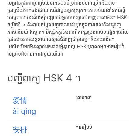
បេក្ខជនក្នុងការប្រាស្រ័យទាក់ទងលើប្រធានបទជាច្រើននិងអាច
ប្រាស្រ័យទាក់ទងដោយសេរីជាមួយអ្នកស្រុក។ គោលបំណងនៃការធ្វើ
តេស្តភាសានេះគឺដើម្បីបញ្ជាក់ថាអ្នកបានស្ទាត់ជំនាញភាសាចិន។ HSK
កម្រិតទី ៤ នឹងវាយតម្លៃសមត្ថភាពរបស់អ្នកក្នុងការយល់និងបង្ហាញ
ភាសាចិនយ៉ាងស្ទាត់។ និស្សិតគួរតែអាចពិភាក្សាប្រធានបទផ្សេងៗហើយ
គួរតែមានការសន្ទនាយ៉ាងស្ទាត់ជំនាញជាមួយអ្នកនិយាយដើម។
ប្រសិនបើអ្នកមិនស្គាល់រចនាសម្ព័ន្ធតេស្ត HSK បុរាណអ្នកអាចរៀបចំ
សម្រាប់ជំហាននេះជាមួយយើង។
បញ្ជីពាក្យ HSK 4 ។
ស្រឡាញ់
爱情
ài qíng
ការរៀបចំ
安排