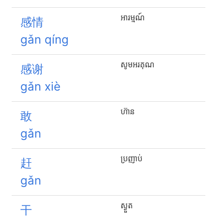
អារម្មណ៍
感情
gǎn qíng
សូមអរគុណ
感谢
gǎn xiè
ហ៊ាន
敢
gǎn
ប្រញាប់
赶
gǎn
ស្ងួត
干