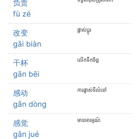
负责
fù zé
ផ្លាស់ប្តូរ
改变
gǎi biàn
លើកទឹកចិត្ត
干杯
gān bēi
ការផ្លាស់ទីលំនៅ
感动
gǎn dòng
មានអារម្មណ៍
感觉
gǎn jué