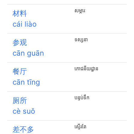
សម្ភារៈ
材料
cái liào
ទស្សនា
参观
cān guān
ភោជនីយដ្ឋាន
餐厅
cān tīng
បន្ទប់ទឹក
厕所
cè suǒ
ស្ទើរតែ
差不多