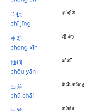
ភ្ញាក់ផ្អើល
吃惊
chī jīng
ឡើងវិញ
重新
chóng xīn
ជក់បារី
抽烟
chōu yān
ដំណើរអាជីវកម្ម
出差
chū chāi
ចាប់ផ្ដើម
出发