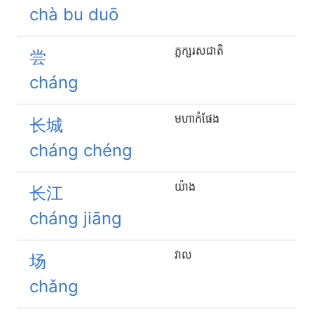
chà bu duō
ភ្លក្សរសជាតិ
尝
cháng
មហា​កំផែង
长城
cháng chéng
យ៉ាង
长江
cháng jiāng
វាល
场
chǎng