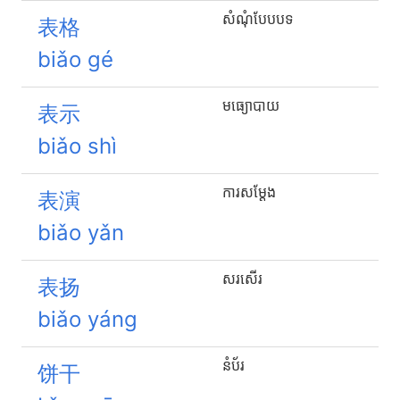
សំណុំបែបបទ
表格
biǎo gé
មធ្យោបាយ
表示
biǎo shì
ការសម្តែង
表演
biǎo yǎn
សរសើរ
表扬
biǎo yáng
នំប័រ
饼干