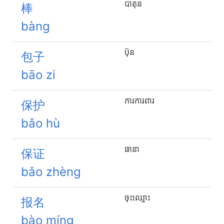
បាតុន
棒
bàng
ប៊ុន
包子
bāo zi
ការការពារ
保护
bǎo hù
ធានា
保证
bǎo zhèng
ចុះ​ឈ្មោះ
报名
bào míng