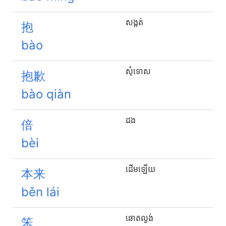
សង្កត់
抱
bào
សុំទោស
抱歉
bào qiàn
ដង
倍
bèi
ដើមឡើយ
本来
běn lái
ឆោតល្ងង់
笨