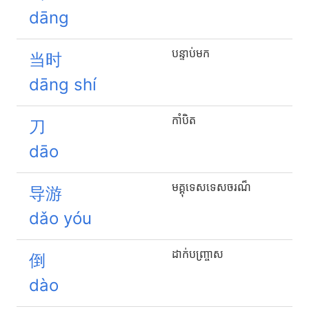
dāng
បន្ទាប់មក
当时
dāng shí
កាំបិត
刀
dāo
ម​គ្គុ​ទេស​ទេសចរ​ណ៏
导游
dǎo yóu
ដាក់បញ្ច្រាស
倒
dào