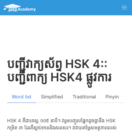
បញ្ជីវាក្យស័ព្ទ HSK 4::
បញ្ជីពាក្យ HSK4 ផ្លូវការ
Word list
Simplified
Traditional
Pinyin
Q
HSK 4 គឺជាតេស្ត ១០៥ នាទី។ វារួមបញ្ចូលផ្នែកដូចគ្នានឹង HSK
កម្រិត ៣ ដែរគឺស្តាប់អាននិងសរសេរ។ វាវាយតម្លៃសមត្ថភាពរបស់