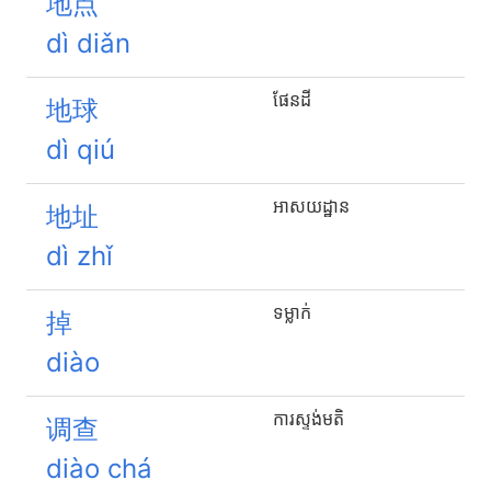
地点
dì diǎn
ផែនដី
地球
dì qiú
អាសយដ្ឋាន
地址
dì zhǐ
ទម្លាក់
掉
diào
ការស្ទង់មតិ
调查
diào chá