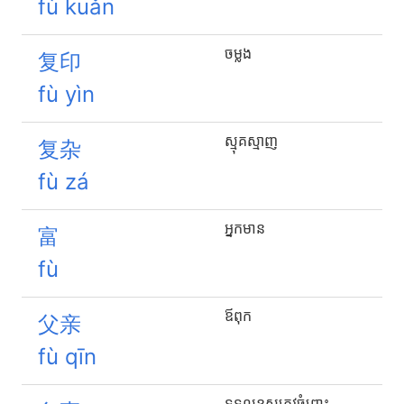
fù kuǎn
ចម្លង
复印
fù yìn
ស្មុគស្មាញ
复杂
fù zá
អ្នកមាន
富
fù
ឪពុក
父亲
fù qīn
ទទួលខុសត្រូវ​ចំពោះ