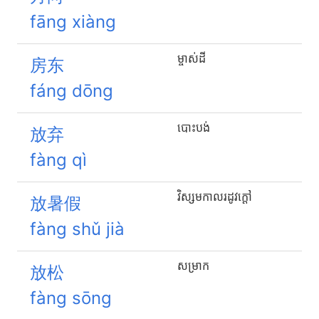
fāng xiàng
ម្ចាស់ដី
房东
fáng dōng
បោះបង់
放弃
fàng qì
វិស្សមកាល​រដូវ​ក្តៅ
放暑假
fàng shǔ jià
សម្រាក
放松
fàng sōng