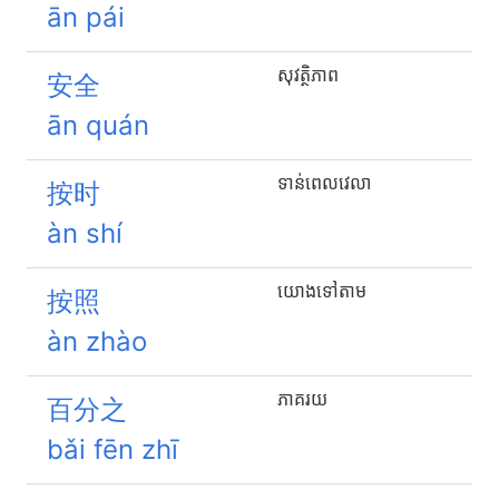
ān pái
សុវត្ថិភាព
安全
ān quán
ទាន់​ពេលវេលា
按时
àn shí
យោង​ទៅ​តាម
按照
àn zhào
ភាគរយ
百分之
bǎi fēn zhī