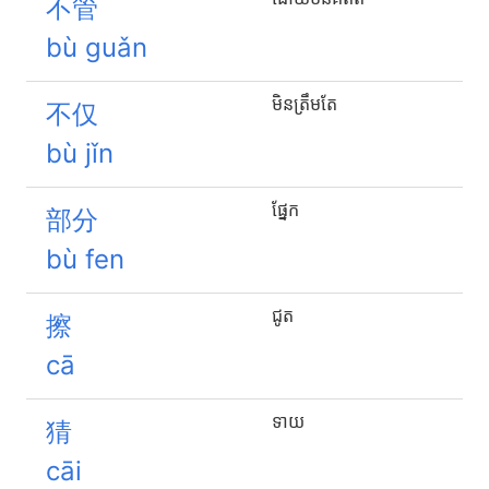
不管
bù guǎn
មិន​ត្រឹម​តែ
不仅
bù jǐn
ផ្នែក
部分
bù fen
ជូត
擦
cā
ទាយ
猜
cāi