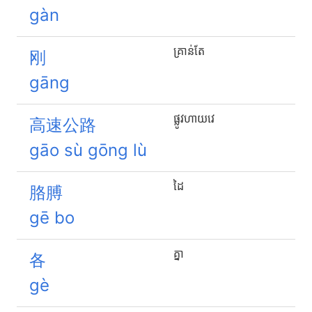
gàn
គ្រាន់តែ
刚
gāng
ផ្លូវហាយវេ
高速公路
gāo sù gōng lù
ដៃ
胳膊
gē bo
គ្នា
各
gè