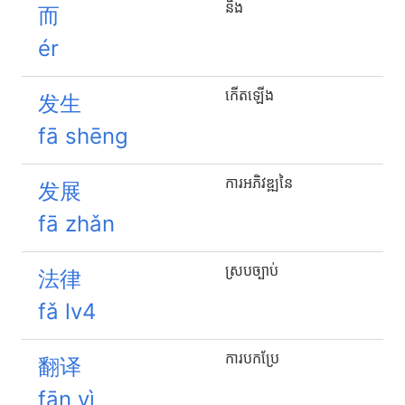
និង
而
ér
កើតឡើង
发生
fā shēng
ការអភិវឌ្ឍនៃ
发展
fā zhǎn
ស្របច្បាប់
法律
fǎ lv4
ការបកប្រែ
翻译
fān yì