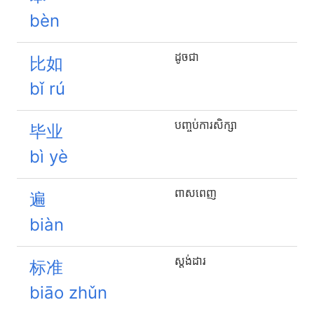
bèn
ដូចជា
比如
bǐ rú
បញ្ចប់ការសិក្សា
毕业
bì yè
ពាសពេញ
遍
biàn
ស្តង់ដារ
标准
biāo zhǔn