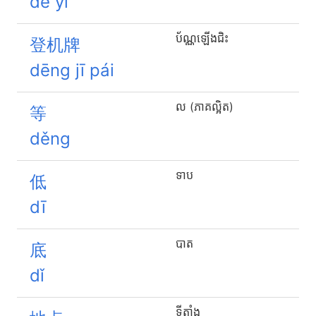
dé yì
ប័ណ្ណឡើងជិះ
登机牌
dēng jī pái
ល (ភាគល្អិត)
等
děng
ទាប
低
dī
បាត
底
dǐ
ទីតាំង