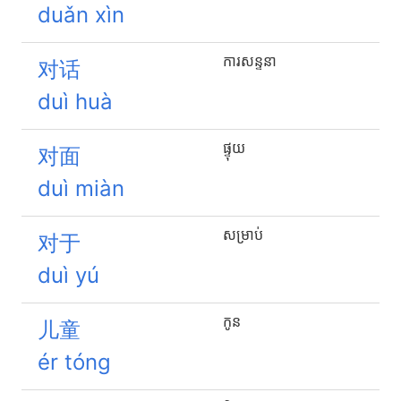
duǎn xìn
ការសន្ទនា
对话
duì huà
ផ្ទុយ
对面
duì miàn
សម្រាប់
对于
duì yú
កូន
儿童
ér tóng