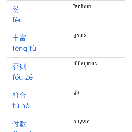
ចែករំលែក
份
fèn
អ្នកមាន
丰富
fēng fù
បើមិនដូច្នេះទេ
否则
fǒu zé
ជួប
符合
fú hé
ការទូទាត់
付款