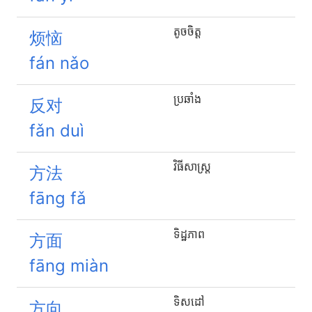
តូចចិត្ត
烦恼
fán nǎo
ប្រឆាំង
反对
fǎn duì
វិធីសាស្រ្ត
方法
fāng fǎ
ទិដ្ឋភាព
方面
fāng miàn
ទិសដៅ
方向