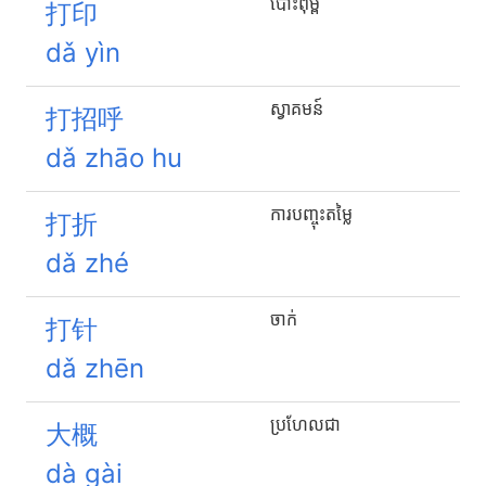
បោះពុម្ព
打印
dǎ yìn
ស្វាគមន៍
打招呼
dǎ zhāo hu
ការបញ្ចុះតម្លៃ
打折
dǎ zhé
ចាក់
打针
dǎ zhēn
ប្រហែលជា
大概
dà gài