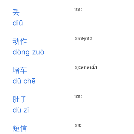
បោះ
丢
diū
សកម្មភាព
动作
dòng zuò
ស្ទះចរាចរណ៍
堵车
dǔ chē
ពោះ
肚子
dù zi
សារ
短信