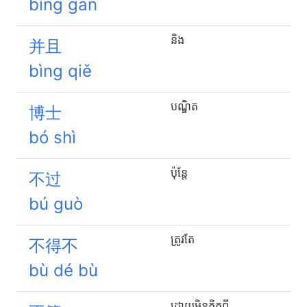
bǐng gān
និង
并且
bìng qiě
បណ្ឌិត
博士
bó shì
ប៉ុន្តែ
不过
bú guò
ត្រូវតែ
不得不
bù dé bù
ដោយ​មិន​គិត​ពី