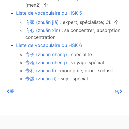
[men2] ,个
Liste de vocabulaire du HSK 5
专家 (zhuān jiā)
: expert; spécialiste; CL: 个
专心 (zhuān xīn)
: se concentrer; absorption;
concentration
Liste de vocabulaire du HSK 6
专长 (zhuān cháng)
: spécialité
专程 (zhuān chéng)
: voyage spécial
专利 (zhuān lì)
: monopole; droit exclusif
专题 (zhuān tí)
: sujet spécial
著
转