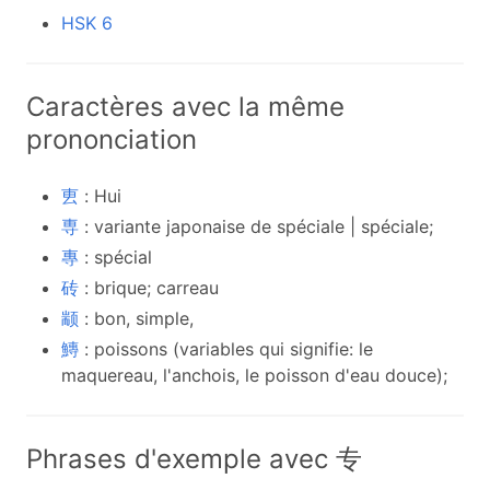
HSK 6
Caractères avec la même
prononciation
叀
: Hui
専
: variante japonaise de spéciale | spéciale;
專
: spécial
砖
: brique; carreau
颛
: bon, simple,
鱄
: poissons (variables qui signifie: le
maquereau, l'anchois, le poisson d'eau douce);
Phrases d'exemple avec 专