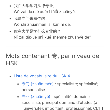
我在大学学习法律专业。
Wǒ zài dàxué xuéxí fǎlǜ zhuānyè.
我是专门来看你的。
Wǒ shì zhuānmén lái kàn nǐ de.
你在大学是学什么专业的？
Nǐ zài dàxué shì xué shénme zhuānyè de?
Mots contenant 专, par niveau de
HSK
Liste de vocabulaire du HSK 4
专门 (zhuān mén)
: spécialiste; spécialisé;
personnalisé
专业 (zhuān yè)
: spécialité; domaine
spécialisé; principal domaine d'études (à
l'université); important; professionnel; CL:门