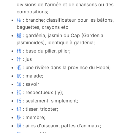
divisions de l'armée et de chansons ou des
compositions;
枝
: branche; classificateur pour les bâtons,
baguettes, crayons etc
栀
: gardénia, jasmin du Cap (Gardenia
jasminoides), identique à gardénia;
榰
: base du pilier, pilier;
汁
: jus
泜
: une rivière dans la province du Hebei;
疧
: malade;
知
: savoir
祗
: respectueux (ly);
秪
: seulement, simplement;
织
: tisser, tricoter;
肢
: membre;
胑
: ailes d'oiseaux, pattes d'animaux;