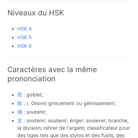
Niveaux du HSK
HSK 4
HSK 5
HSK 6
Caractères avec la même
prononciation
卮
: goblet;
吱
: (. Onom) grincement ou gémissement;
搘
: soutenir;
支
: soutenir; soutenir; ériger; soulever; branche,
la division; retirer de l'argent; classificateur pour
des tiges tels que des stylos et des fusils, des