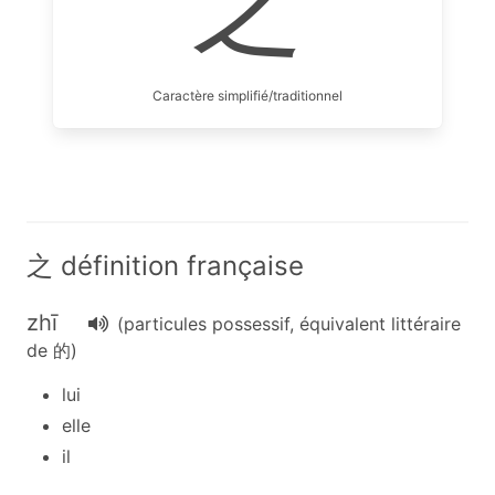
之
Caractère simplifié/traditionnel
之 définition française
zhī
(particules possessif, équivalent littéraire
de 的)
lui
elle
il