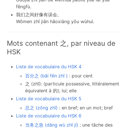
fēngfù.
我们之间好像有误会。
Wǒmen zhī jiān hǎoxiàng yǒu wùhuì.
Mots contenant 之, par niveau de
HSK
Liste de vocabulaire du HSK 4
百分之 (bǎi fēn zhī )
: pour cent
之 (zhī): (particule possessive, littéralement
équivalent à 的); lui; elle
Liste de vocabulaire du HSK 5
总之 (zǒng zhī)
: en bref; en un mot; bref
Liste de vocabulaire du HSK 6
当务之急 (dāng wù zhī jí)
: une tâche des