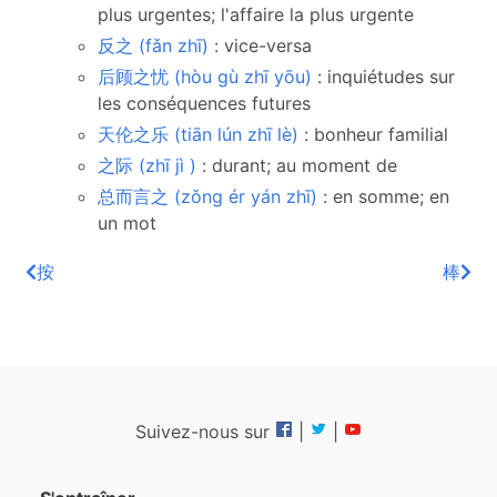
plus urgentes; l'affaire la plus urgente
反之 (fǎn zhī)
: vice-versa
后顾之忧 (hòu gù zhī yōu)
: inquiétudes sur
les conséquences futures
天伦之乐 (tiān lún zhī lè)
: bonheur familial
之际 (zhī jì )
: durant; au moment de
总而言之 (zǒng ér yán zhī)
: en somme; en
un mot
按
棒
Suivez-nous sur
|
|