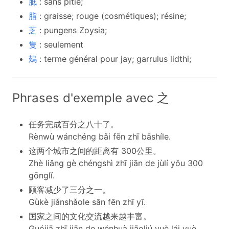
胝
: sans pitié;
脂
: graisse; rouge (cosmétiques); résine;
芝
: pungens Zoysia;
隻
: seulement
鳷
: terme général pour jay; garrulus lidthi;
Phrases d'exemple avec 之
任务完成百分之八十了。
Rènwù wánchéng bǎi fēn zhī bāshíle.
这两个城市之间的距离有 300公里。
Zhè liǎng gè chéngshì zhī jiān de jùlí yǒu 300
gōnglǐ.
顾客减少了三分之一。
Gùkè jiǎnshǎole sān fēn zhī yī.
国家之间的文化交流越来越丰富。
Guójiā zhī jiān de wénhuà jiāoliú yuè lái yuè