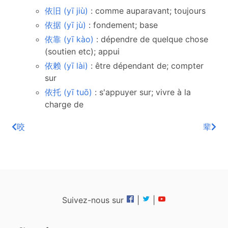
依旧 (yī jiù)
: comme auparavant; toujours
依据 (yī jù)
: fondement; base
依靠 (yī kào)
: dépendre de quelque chose
(soutien etc); appui
依赖 (yī lài)
: être dépendant de; compter
sur
依托 (yī tuō)
: s'appuyer sur; vivre à la
charge de
咬
辈
Suivez-nous sur
|
|