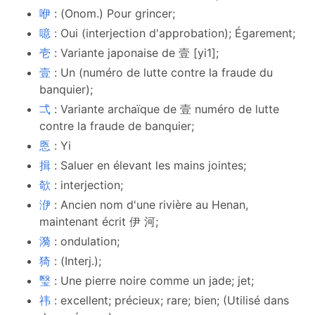
咿
: (Onom.) Pour grincer;
噫
: Oui (interjection d'approbation); Égarement;
壱
: Variante japonaise de 壹 [yi1];
壹
: Un (numéro de lutte contre la fraude du
banquier);
弌
: Variante archaïque de 壹 numéro de lutte
contre la fraude de banquier;
悘
: Yi
揖
: Saluer en élevant les mains jointes;
欹
: interjection;
洢
: Ancien nom d'une rivière au Henan,
maintenant écrit 伊 河;
漪
: ondulation;
猗
: (Interj.);
瑿
: Une pierre noire comme un jade; jet;
祎
: excellent; précieux; rare; bien; (Utilisé dans