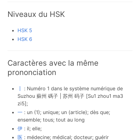
Niveaux du HSK
HSK 5
HSK 6
Caractères avec la même
prononciation
〡
: Numéro 1 dans le système numérique de
Suzhou 蘇州 碼子 | 苏州 码子 [Su1 zhou1 ma3
zi5];
一
: un (1); unique; un (article); dès que;
ensemble; tous; tout au long
伊
: il; elle;
医
: médecine; médical; docteur; guérir