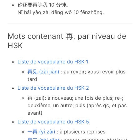
你还要再等我 10 分钟。
Nǐ hái yào zài děng wǒ 10 fēnzhōng.
Mots contenant 再, par niveau de
HSK
Liste de vocabulaire du HSK 1
再见 (zài jiàn)
: au revoir; vous revoir plus
tard
Liste de vocabulaire du HSK 2
再 (zài): à nouveau; une fois de plus; re-;
deuxième; un autre; puis (après qc, et pas
avant)
Liste de vocabulaire du HSK 5
一再 (yí zài)
: à plusieurs reprises