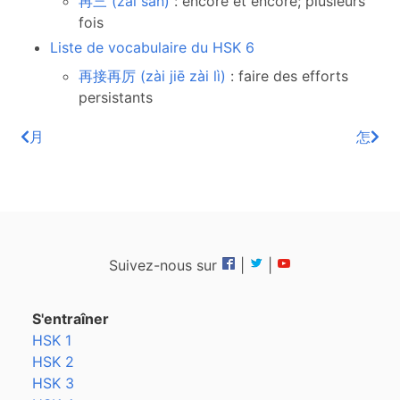
再三 (zài sān)
: encore et encore; plusieurs
fois
Liste de vocabulaire du HSK 6
再接再厉 (zài jiē zài lì)
: faire des efforts
persistants
月
怎
Suivez-nous sur
|
|
S'entraîner
HSK 1
HSK 2
HSK 3