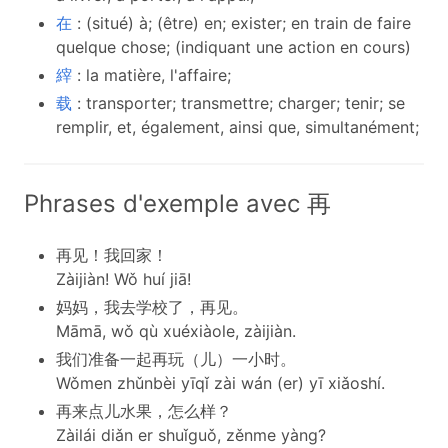
在
: (situé) à; (être) en; exister; en train de faire
quelque chose; (indiquant une action en cours)
縡
: la matière, l'affaire;
载
: transporter; transmettre; charger; tenir; se
remplir, et, également, ainsi que, simultanément;
Phrases d'exemple avec 再
再见！我回家！
Zàijiàn! Wǒ huí jiā!
妈妈，我去学校了，再见。
Māmā, wǒ qù xuéxiàole, zàijiàn.
我们准备一起再玩（儿）一小时。
Wǒmen zhǔnbèi yīqǐ zài wán (er) yī xiǎoshí.
再来点儿水果，怎么样？
Zàilái diǎn er shuǐguǒ, zěnme yàng?