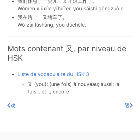
我们休息了一会儿，又开始工作了。
Wǒmen xiūxíle yīhuǐ'er, yòu kāishǐ gōngzuòle.
我在路上，又堵车了。
Wǒ zài lùshàng, yòu dǔchēle.
Mots contenant 又, par niveau de
HSK
Liste de vocabulaire du HSK 3
又 (yòu): (une fois) à nouveau; aussi; la
fois... et...; encore
戏
遇