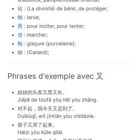
祐
: (La divinité) de bénir, de protéger;
蚴
: larve;
诱
: pour inciter; pour tenter;
迶
: marcher;
釉
: glaçure (porcelaine);
鴢
: (Canard);
Phrases d'exemple avec 又
姐姐的头发又黑又长。
Jiějiě de tóufǎ yòu hēi yòu zhǎng.
对不起，我今天又迟到了。
Duìbùqǐ, wǒ jīntiān yòu chídàole.
孩子又哭了起来。
Háizi yòu kūle qǐlái.