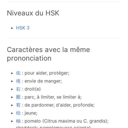
Niveaux du HSK
HSK 3
Caractères avec la même
prononciation
佑
: pour aider, protéger;
侑
: envie de manger;
右
: droit(e)
囿
: parc, à limiter, se limiter à;
宥
: de pardonner, d'aider, profonde;
幼
: jeune;
柚
: pomelo (Citrus maxima ou C. grandis);
shaddock; pamplemousse oriental;