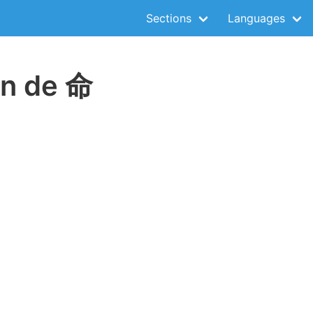
Sections
Languages
on de 命