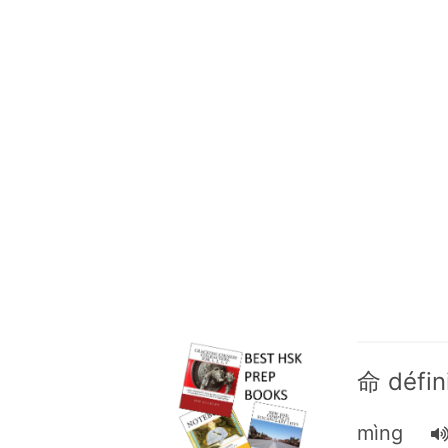
命 défin
mìng