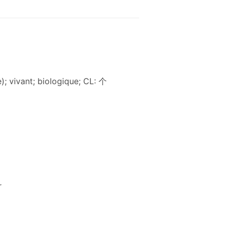
re); vivant; biologique; CL: 个
r