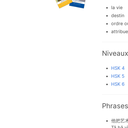
la vie
destin
ordre 
attribue
Niveau
HSK 4
HSK 5
HSK 6
Phrases
他把艺
Tā bǎ y