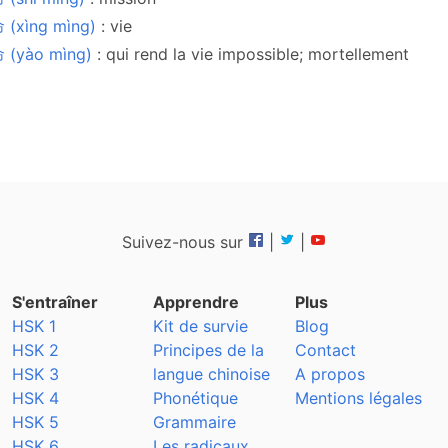
 (xìng mìng)
: vie
 (yào mìng)
: qui rend la vie impossible; mortellement
Suivez-nous sur
|
|
S'entraîner
Apprendre
Plus
HSK 1
Kit de survie
Blog
HSK 2
Principes de la
Contact
HSK 3
langue chinoise
A propos
HSK 4
Phonétique
Mentions légales
HSK 5
Grammaire
HSK 6
Les radicaux