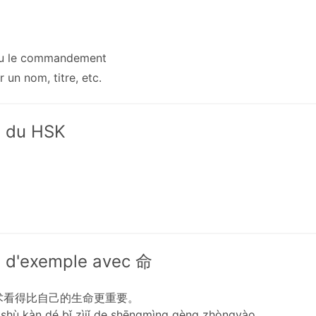
ou le commandement
r un nom, titre, etc.
x du HSK
 d'exemple avec 命
术看得比自己的生命更重要。
ìshù kàn dé bǐ zìjǐ de shēngmìng gèng zhòngyào.