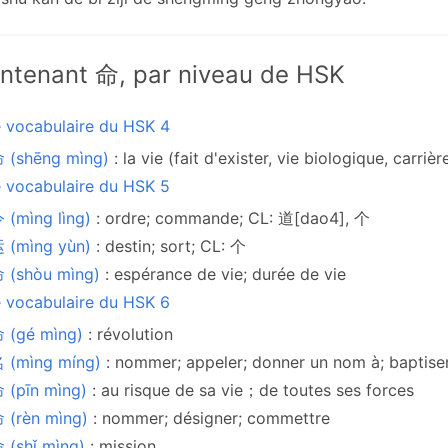
ntenant 命, par niveau de HSK
e vocabulaire du HSK 4
 (shēng mìng)
: la vie (fait d'exister, vie biologique, carriè
e vocabulaire du HSK 5
(mìng lìng)
: ordre; commande; CL: 道[dao4], 个
 (mìng yùn)
: destin; sort; CL: 个
 (shòu mìng)
: espérance de vie; durée de vie
e vocabulaire du HSK 6
 (gé mìng)
: révolution
 (mìng míng)
: nommer; appeler; donner un nom à; baptise
 (pīn mìng)
: au risque de sa vie；de toutes ses forces
 (rèn mìng)
: nommer; désigner; commettre
(shǐ mìng)
: mission