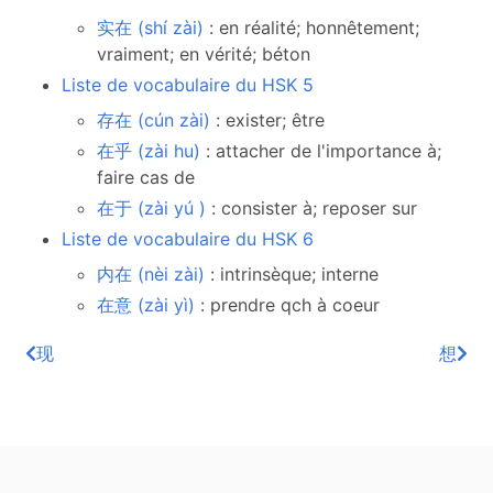
实在 (shí zài)
: en réalité; honnêtement;
vraiment; en vérité; béton
Liste de vocabulaire du HSK 5
存在 (cún zài)
: exister; être
在乎 (zài hu)
: attacher de l'importance à;
faire cas de
在于 (zài yú )
: consister à; reposer sur
Liste de vocabulaire du HSK 6
内在 (nèi zài)
: intrinsèque; interne
在意 (zài yì)
: prendre qch à coeur
现
想