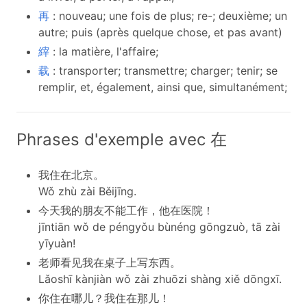
再
: nouveau; une fois de plus; re-; deuxième; un
autre; puis (après quelque chose, et pas avant)
縡
: la matière, l'affaire;
载
: transporter; transmettre; charger; tenir; se
remplir, et, également, ainsi que, simultanément;
Phrases d'exemple avec 在
我住在北京。
Wǒ zhù zài Běijīng.
今天我的朋友不能工作，他在医院！
jīntiān wǒ de péngyǒu bùnéng gōngzuò, tā zài
yīyuàn!
老师看见我在桌子上写东西。
Lǎoshī kànjiàn wǒ zài zhuōzi shàng xiě dōngxī.
你住在哪儿？我住在那儿！