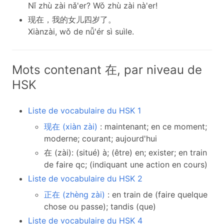
Nǐ zhù zài nǎ'er? Wǒ zhù zài nà'er!
现在，我的女儿四岁了。
Xiànzài, wǒ de nǚ'ér sì suìle.
Mots contenant 在, par niveau de
HSK
Liste de vocabulaire du HSK 1
现在 (xiàn zài)
: maintenant; en ce moment;
moderne; courant; aujourd'hui
在 (zài): (situé) à; (être) en; exister; en train
de faire qc; (indiquant une action en cours)
Liste de vocabulaire du HSK 2
正在 (zhèng zài)
: en train de (faire quelque
chose ou passe); tandis (que)
Liste de vocabulaire du HSK 4