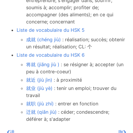
entreprendre; s'engager dans; souffrir;
soumis à; accomplir; profiter de;
accompagner (des aliments); en ce qui
concerne; concernant
Liste de vocabulaire du HSK 5
成就 (chéng jiù)
: réalisation; succès; obtenir
un résultat; réalisation; CL: 个
Liste de vocabulaire du HSK 6
将就 (jiāng jiù )
: se résigner à; accepter (un
peu à contre-coeur)
就近 (jiù jìn)
: à proximité
就业 (jiù yè)
: tenir un emploi; trouver du
travail
就职 (jiù zhí)
: entrer en fonction
迁就 (qiān jiù)
: céder; condescendre;
déférer à; s'adapter
进
咖