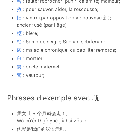
咎
: faute; reprocher; punir; calamité; malheur;
救
: pour sauver, aider, la rescousse;
旧
: vieux (par opposition à : nouveau 新);
ancien; usé (par l'âge)
柩
: bière;
桕
: Sapin de seigle; Sapium sebiferum;
疚
: maladie chronique; culpabilité; remords;
臼
: mortier;
舅
: oncle maternel;
鹫
: vautour;
Phrases d'exemple avec 就
我女儿 9 个月就会走了。
Wǒ nǚ'ér 9 gè yuè jiù huì zǒule.
他就是我们的汉语老师。