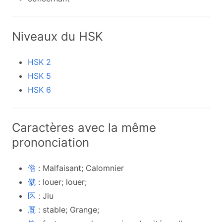
Niveaux du HSK
HSK 2
HSK 5
HSK 6
Caractères avec la même
prononciation
倃
: Malfaisant; Calomnier
僦
: louer; louer;
匛
: Jiu
厩
: stable; Grange;