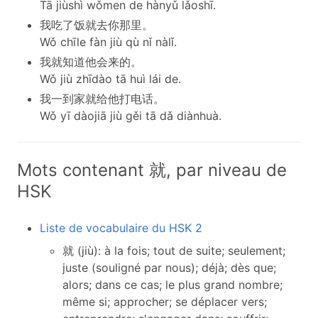
Tā jiùshì wǒmen de hànyǔ lǎoshī.
我吃了饭就去你那里。
Wǒ chīle fàn jiù qù nǐ nàlǐ.
我就知道他会来的。
Wǒ jiù zhīdào tā huì lái de.
我一到家就给他打电话。
Wǒ yī dàojiā jiù gěi tā dǎ diànhuà.
Mots contenant 就, par niveau de
HSK
Liste de vocabulaire du HSK 2
就 (jiù): à la fois; tout de suite; seulement;
juste (souligné par nous); déjà; dès que;
alors; dans ce cas; le plus grand nombre;
même si; approcher; se déplacer vers;