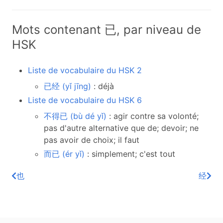
Mots contenant 已, par niveau de
HSK
Liste de vocabulaire du HSK 2
已经 (yǐ jīng)
: déjà
Liste de vocabulaire du HSK 6
不得已 (bù dé yǐ)
: agir contre sa volonté;
pas d'autre alternative que de; devoir; ne
pas avoir de choix; il faut
而已 (ér yǐ)
: simplement; c'est tout
也
经