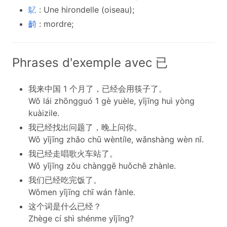
鳦
: Une hirondelle (oiseau);
齮
: mordre;
Phrases d'exemple avec 已
我来中国 1 个月了，已经会用筷子了。
Wǒ lái zhōngguó 1 gè yuèle, yǐjīng huì yòng
kuàizile.
我已经找出问题了，晚上问你。
Wǒ yǐjīng zhǎo chū wèntíle, wǎnshàng wèn nǐ.
我已经走唱歌火车站了。
Wǒ yǐjīng zǒu chànggē huǒchē zhànle.
我们已经吃完饭了。
Wǒmen yǐjīng chī wán fànle.
这个词是什么已经？
Zhège cí shì shénme yǐjīng?