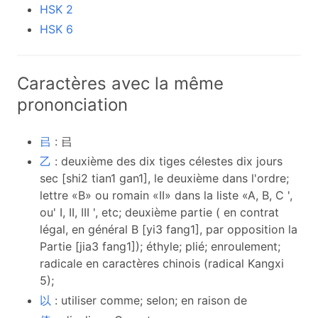
HSK 2
HSK 6
Caractères avec la même
prononciation
㠯
: 㠯
乙
: deuxième des dix tiges célestes dix jours
sec [shi2 tian1 gan1], le deuxième dans l'ordre;
lettre «B» ou romain «II» dans la liste «A, B, C ',
ou' I, II, III ', etc; deuxième partie ( en contrat
légal, en général B [yi3 fang1], par opposition la
Partie [jia3 fang1]); éthyle; plié; enroulement;
radicale en caractères chinois (radical Kangxi
5);
以
: utiliser comme; selon; en raison de