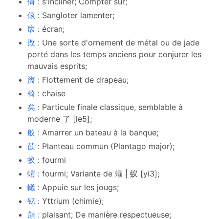
倚
: s'incliner; Compter sur;
偯
: Sangloter lamenter;
扆
: écran;
攺
: Une sorte d'ornement de métal ou de jade
porté dans les temps anciens pour conjurer les
mauvais esprits;
旖
: Flottement de drapeau;
椅
: chaise
矣
: Particule finale classique, semblable à
moderne 了 [le5];
舣
: Amarrer un bateau à la banque;
苡
: Planteau commun (Plantago major);
蚁
: fourmi
螘
: fourmi; Variante de 蟻 | 蚁 [yi3];
轙
: Appuie sur les jougs;
钇
: Yttrium (chimie);
顗
: plaisant; De manière respectueuse;