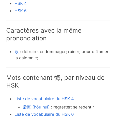
HSK 4
HSK 6
Caractères avec la même
prononciation
毁
: détruire; endommager; ruiner; pour diffamer;
la calomnie;
Mots contenant 悔, par niveau de
HSK
Liste de vocabulaire du HSK 4
后悔 (hòu huǐ)
: regretter; se repentir
Liste de vocabulaire du HSK 6