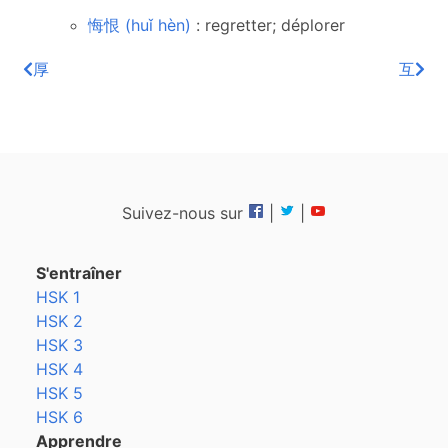
悔恨 (huǐ hèn)
: regretter; déplorer
厚
互
Suivez-nous sur
|
|
S'entraîner
HSK 1
HSK 2
HSK 3
HSK 4
HSK 5
HSK 6
Apprendre