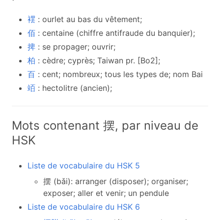
䙓
: ourlet au bas du vêtement;
佰
: centaine (chiffre antifraude du banquier);
捭
: se propager; ouvrir;
柏
: cèdre; cyprès; Taiwan pr. [Bo2];
百
: cent; nombreux; tous les types de; nom Bai
竡
: hectolitre (ancien);
Mots contenant 摆, par niveau de
HSK
Liste de vocabulaire du HSK 5
摆 (bǎi): arranger (disposer); organiser;
exposer; aller et venir; un pendule
Liste de vocabulaire du HSK 6