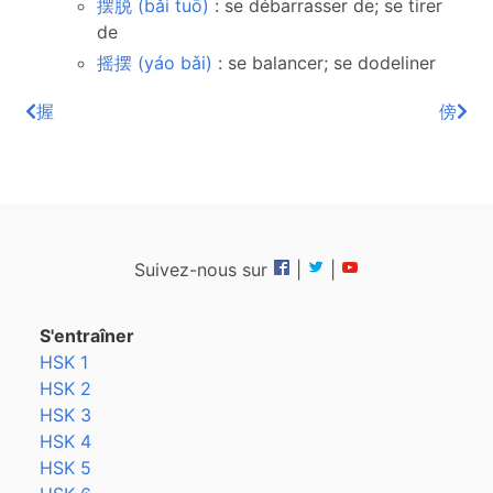
摆脱 (bǎi tuō)
: se débarrasser de; se tirer
de
摇摆 (yáo bǎi)
: se balancer; se dodeliner
握
傍
Suivez-nous sur
|
|
S'entraîner
HSK 1
HSK 2
HSK 3
HSK 4
HSK 5