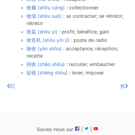
收藏 (shōu cáng)
: collectionner
收缩 (shōu suō)
: se contracter; se rétrécir;
rétrécir
收益 (shōu yì)
: profit; bénéfice; gain
收音机 (shōu yīn jī)
: poste de radio
验收 (yàn shōu)
: acceptance; réception;
recette
招收 (zhāo shōu)
: recruter; embaucher
征收 (zhēng shōu)
: lever; imposer
纪
拾
Suivez-nous sur
|
|