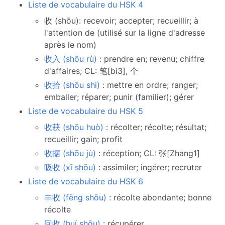
Liste de vocabulaire du HSK 4
收 (shōu): recevoir; accepter; recueillir; à
l'attention de (utilisé sur la ligne d'adresse
après le nom)
收入 (shōu rù)
: prendre en; revenu; chiffre
d'affaires; CL: 笔[bi3], 个
收拾 (shōu shi)
: mettre en ordre; ranger;
emballer; réparer; punir (familier); gérer
Liste de vocabulaire du HSK 5
收获 (shōu huò)
: récolter; récolte; résultat;
recueillir; gain; profit
收据 (shōu jù)
: réception; CL: 张[Zhang1]
吸收 (xī shōu)
: assimiler; ingérer; recruter
Liste de vocabulaire du HSK 6
丰收 (fēng shōu)
: récolte abondante; bonne
récolte
回收 (huí shōu)
: récupérer