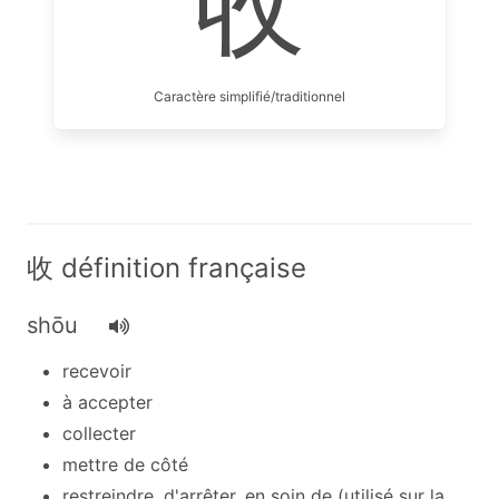
收
Caractère simplifié/traditionnel
收 définition française
shōu
recevoir
à accepter
collecter
mettre de côté
restreindre, d'arrêter, en soin de (utilisé sur la