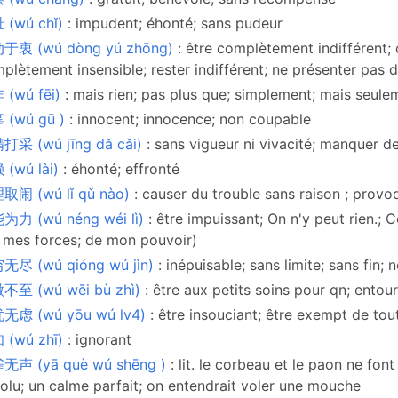
 (wú chǐ)
: impudent; éhonté; sans pudeur
于衷 (wú dòng yú zhōng)
: être complètement indifférent; d
plètement insensible; rester indifférent; ne présenter pas
 (wú fēi)
: mais rien; pas plus que; simplement; mais seule
 (wú gū )
: innocent; innocence; non coupable
打采 (wú jīng dǎ cǎi)
: sans vigueur ni vivacité; manquer de
(wú lài)
: éhonté; effronté
取闹 (wú lǐ qǔ nào)
: causer du trouble sans raison ; provo
为力 (wú néng wéi lì)
: être impuissant; On n'y peut rien.;
 mes forces; de mon pouvoir)
无尽 (wú qióng wú jìn)
: inépuisable; sans limite; sans fin; n
不至 (wú wēi bù zhì)
: être aux petits soins pour qn; entou
无虑 (wú yōu wú lv4)
: être insouciant; être exempt de tou
 (wú zhī)
: ignorant
无声 (yā què wú shēng )
: lit. le corbeau et le paon ne font
olu; un calme parfait; on entendrait voler une mouche