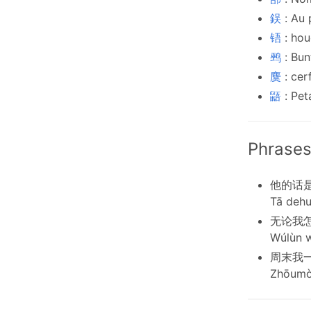
鋘
: Au 
铻
: hou
鹀
: Bun
麌
: cer
鼯
: Pet
Phrases
他的话
Tā dehu
无论我
Wúlùn w
周末我
Zhōumò 