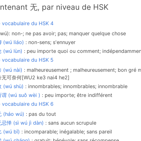
ntenant 无, par niveau de HSK
e vocabulaire du HSK 4
wú): non-; ne pas avoir; pas; manquer quelque chose
(wú liáo)
: non-sens; s'ennuyer
 (wú lùn)
: peu importe quoi ou comment; indépendamment 
e vocabulaire du HSK 5
 (wú nài)
: malheureusement ; malheureusement; bon gré ma
无可奈何[WU2 ke3 nai4 he2]
 (wú shù)
: innombrables; innombrables; innombrable
谓 (wú suǒ wèi )
: peu importe; être indifférent
e vocabulaire du HSK 6
 (háo wú)
: pas du tout
惮 (sì wú jì dàn)
: sans aucun scrupule
 (wú bǐ)
: incomparable; inégalable; sans pareil
 (wú cháng)
: gratuit; bénévole; sans récompense