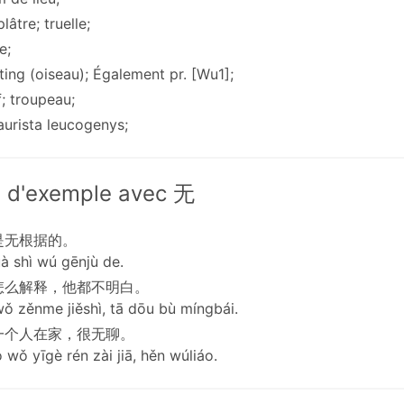
plâtre; truelle;
e;
ting (oiseau); Également pr. [Wu1];
f; troupeau;
aurista leucogenys;
 d'exemple avec 无
是无根据的。
à shì wú gēnjù de.
怎么解释，他都不明白。
ǒ zěnme jiěshì, tā dōu bù míngbái.
一个人在家，很无聊。
wǒ yīgè rén zài jiā, hěn wúliáo.