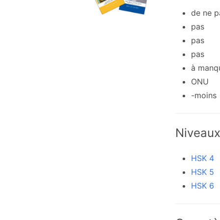
de ne p
pas
pas
pas
à manq
ONU
-moins
Niveau
HSK 4
HSK 5
HSK 6