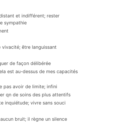
istant et indifférent; rester
 de sympathie
ment
 vivacité; être languissant
quer de façon délibérée
 Cela est au-dessus de mes capacités
e pas avoir de limite; infini
rer qn de soins des plus attentifs
te inquiétude; vivre sans souci
 aucun bruit; il règne un silence