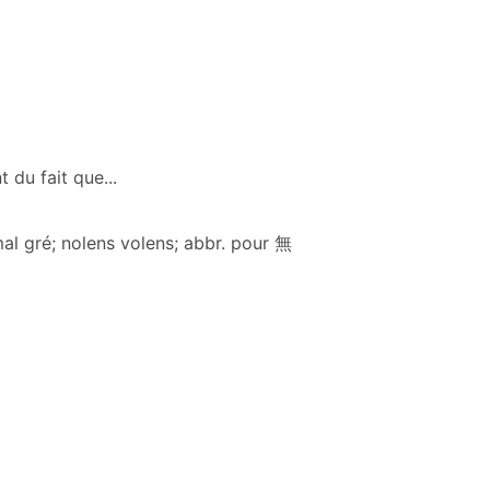
du fait que...
l gré; nolens volens; abbr. pour 無