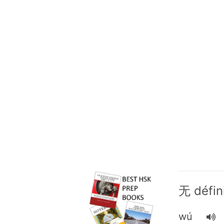
无 défin
wú