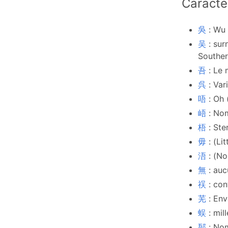
Caractè
吳
: Wu
吴
: su
Souther
吾
: Le 
呉
: Var
唔
: Oh 
峿
: No
梧
: Ste
毋
: (Li
浯
: (No
無
: au
祦
: con
芜
: En
蜈
: mil
郚
: Nom