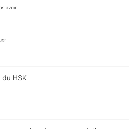
as avoir
uer
x du HSK