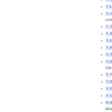
无耻
无动
com
无非
无辜
无精
无赖 
无理
无能
(de
无穷
无微
无忧
无知
鸦雀
abs