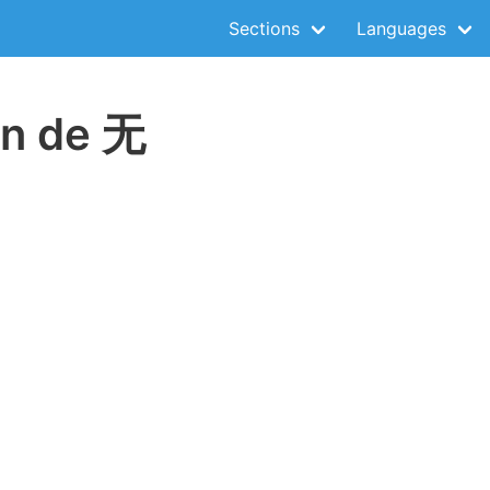
Sections
Languages
on de 无