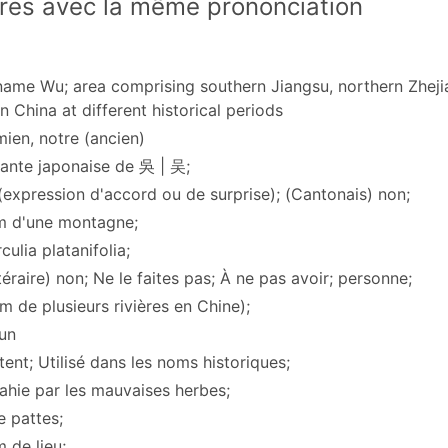
res avec la même prononciation
rname Wu; area comprising southern Jiangsu, northern Zheji
n China at different historical periods
mien, notre (ancien)
iante japonaise de 吳 | 吴;
(expression d'accord ou de surprise); (Cantonais) non;
m d'une montagne;
rculia platanifolia;
ttéraire) non; Ne le faites pas; À ne pas avoir; personne;
m de plusieurs rivières en Chine);
cun
tent; Utilisé dans les noms historiques;
vahie par les mauvaises herbes;
le pattes;
 de lieu;