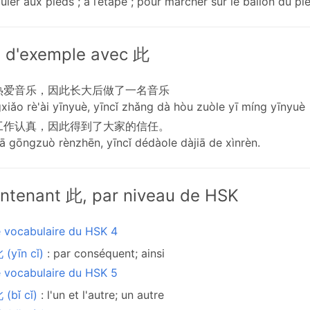
ouler aux pieds ; à l’étape ; pour marcher sur le ballon du pie
 d'exemple avec 此
热爱音乐，因此长大后做了一名音乐
xiǎo rè'ài yīnyuè, yīncǐ zhǎng dà hòu zuòle yī míng yīnyuè
工作认真，因此得到了大家的信任。
ā gōngzuò rènzhēn, yīncǐ dédàole dàjiā de xìnrèn.
ntenant 此, par niveau de HSK
e vocabulaire du HSK 4
(yīn cǐ)
: par conséquent; ainsi
e vocabulaire du HSK 5
(bǐ cǐ)
: l'un et l'autre; un autre