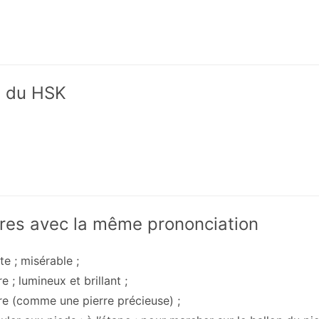
x du HSK
res avec la même prononciation
ite ; misérable ;
ire ; lumineux et brillant ;
ire (comme une pierre précieuse) ;