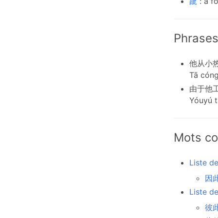
跐
: à f
Phrases
他从小
Tā cóng
由于他
Yóuyú t
Mots co
Liste d
因此 
Liste d
彼此 