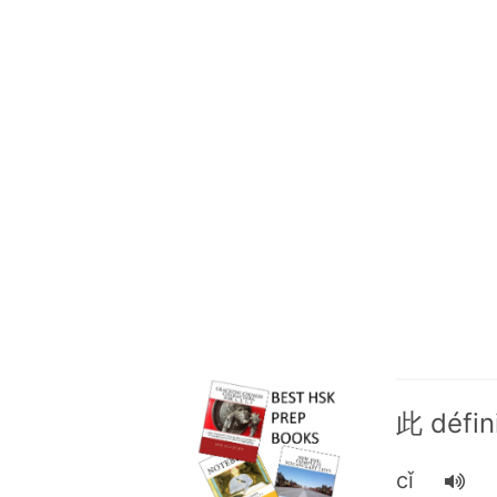
此 défin
cǐ