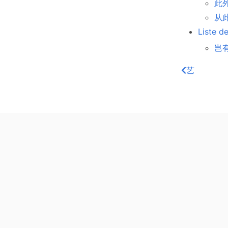
此外 
从此
Liste d
岂有此
艺