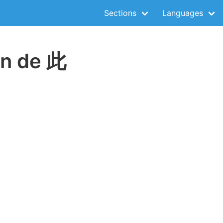
Sections
Languages
on de 此