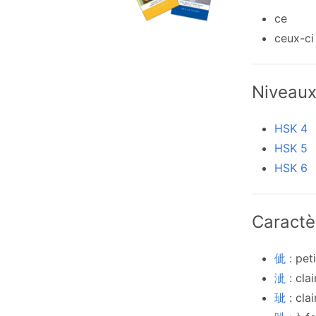
ce
ceux-ci
Niveau
HSK 4
HSK 5
HSK 6
Caractè
佌
: pet
泚
: cla
玼
: cla