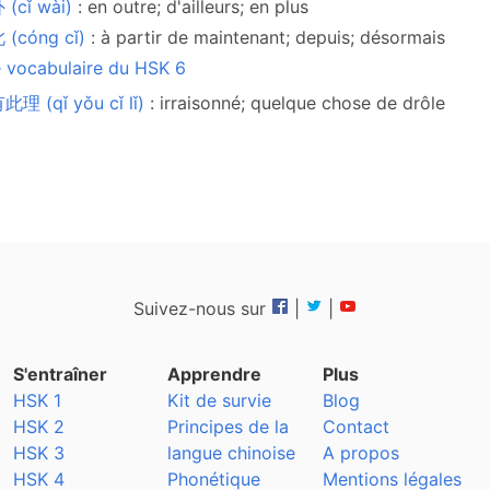
(cǐ wài)
: en outre; d'ailleurs; en plus
 (cóng cǐ)
: à partir de maintenant; depuis; désormais
e vocabulaire du HSK 6
理 (qǐ yǒu cǐ lǐ)
: irraisonné; quelque chose de drôle
Suivez-nous sur
|
|
S'entraîner
Apprendre
Plus
HSK 1
Kit de survie
Blog
HSK 2
Principes de la
Contact
HSK 3
langue chinoise
A propos
HSK 4
Phonétique
Mentions légales