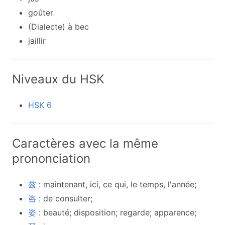
goûter
(Dialecte) à bec
jaillir
Niveaux du HSK
HSK 6
Caractères avec la même
prononciation
兹
: maintenant, ici, ce qui, le temps, l'année;
咨
: de consulter;
姿
: beauté; disposition; regarde; apparence;