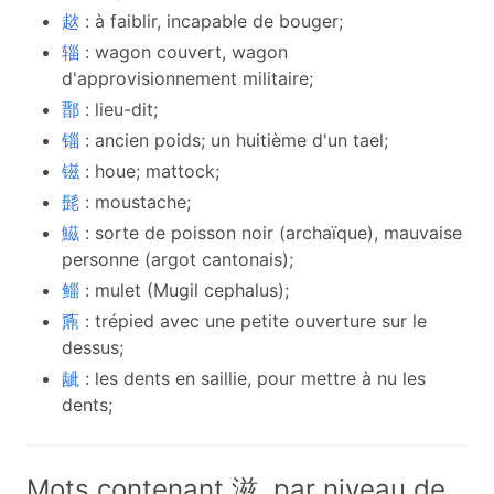
趑
: à faiblir, incapable de bouger;
辎
: wagon couvert, wagon
d'approvisionnement militaire;
鄑
: lieu-dit;
锱
: ancien poids; un huitième d'un tael;
镃
: houe; mattock;
髭
: moustache;
鰦
: sorte de poisson noir (archaïque), mauvaise
personne (argot cantonais);
鲻
: mulet (Mugil cephalus);
鼒
: trépied avec une petite ouverture sur le
dessus;
龇
: les dents en saillie, pour mettre à nu les
dents;
Mots contenant 滋, par niveau de