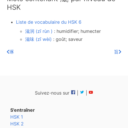
HSK
Liste de vocabulaire du HSK 6
滋润 (zī rùn )
: humidifier; humecter
滋味 (zī wèi)
: goût; saveur
琢
旨
Suivez-nous sur
|
|
S'entraîner
HSK 1
HSK 2