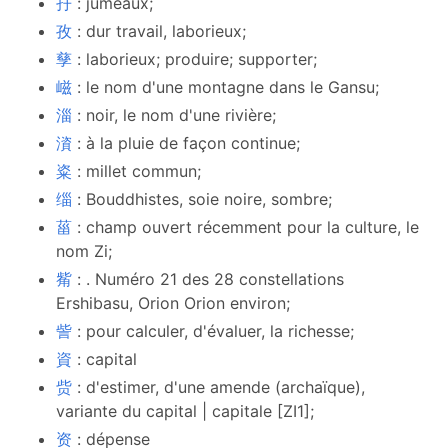
孖
: jumeaux;
孜
: dur travail, laborieux;
孳
: laborieux; produire; supporter;
嵫
: le nom d'une montagne dans le Gansu;
淄
: noir, le nom d'une rivière;
澬
: à la pluie de façon continue;
粢
: millet commun;
缁
: Bouddhistes, soie noire, sombre;
菑
: champ ouvert récemment pour la culture, le
nom Zi;
觜
: . Numéro 21 des 28 constellations
Ershibasu, Orion Orion environ;
訾
: pour calculer, d'évaluer, la richesse;
資
: capital
赀
: d'estimer, d'une amende (archaïque),
variante du capital | capitale [ZI1];
资
: dépense