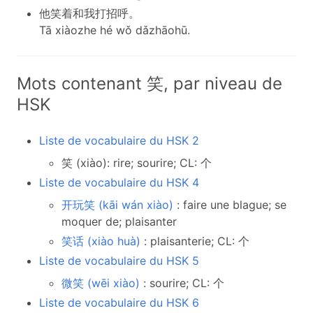
他笑着和我打招呼。
Tā xiàozhe hé wǒ dǎzhāohū.
Mots contenant 笑, par niveau de
HSK
Liste de vocabulaire du HSK 2
笑 (xiào): rire; sourire; CL: 个
Liste de vocabulaire du HSK 4
开玩笑 (kāi wán xiào)
: faire une blague; se
moquer de; plaisanter
笑话 (xiào huà)
: plaisanterie; CL: 个
Liste de vocabulaire du HSK 5
微笑 (wēi xiào)
: sourire; CL: 个
Liste de vocabulaire du HSK 6