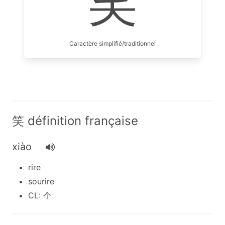
笑
Caractère simplifié/traditionnel
笑 définition française
xiào
rire
sourire
CL: 个