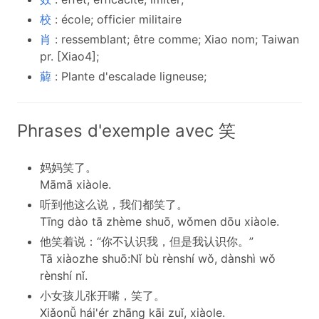
校
: école; officier militaire
肖
: ressemblant; être comme; Xiao nom; Taiwan
pr. [Xiao4];
薢
: Plante d'escalade ligneuse;
Phrases d'exemple avec 笑
妈妈笑了。
Māmā xiàole.
听到他这么说，我们都笑了。
Tīng dào tā zhème shuō, wǒmen dōu xiàole.
他笑着说：“你不认识我，但是我认识你。”
Tā xiàozhe shuō:Nǐ bù rènshí wǒ, dànshì wǒ
rènshí nǐ.
小女孩儿张开嘴，笑了。
Xiǎonǚ hái'ér zhāng kāi zuǐ, xiàole.