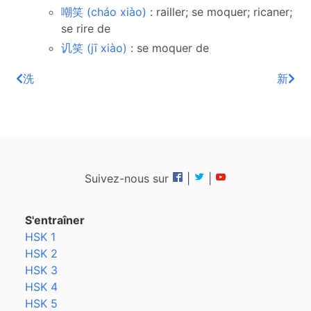
嘲笑 (cháo xiào)
: railler; se moquer; ricaner;
se rire de
讥笑 (jī xiào)
: se moquer de
洗
新
Suivez-nous sur
|
|
S'entraîner
HSK 1
HSK 2
HSK 3
HSK 4
HSK 5