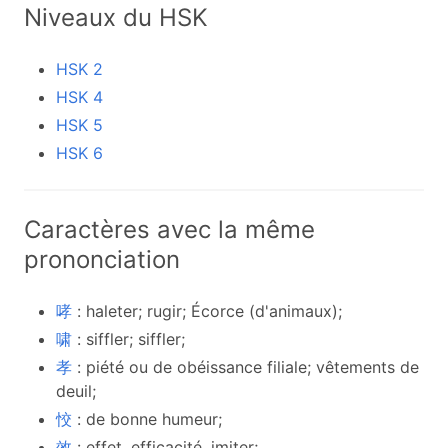
Niveaux du HSK
HSK 2
HSK 4
HSK 5
HSK 6
Caractères avec la même
prononciation
哮
: haleter; rugir; Écorce (d'animaux);
啸
: siffler; siffler;
孝
: piété ou de obéissance filiale; vêtements de
deuil;
恔
: de bonne humeur;
效
: effet, efficacité, imiter;