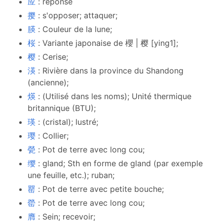
应
: réponse
撄
: s'opposer; attaquer;
朠
: Couleur de la lune;
桜
: Variante japonaise de 櫻 | 樱 [ying1];
樱
: Cerise;
渶
: Rivière dans la province du Shandong
(ancienne);
煐
: (Utilisé dans les noms); Unité thermique
britannique (BTU);
瑛
: (cristal); lustré;
璎
: Collier;
甇
: Pot de terre avec long cou;
缨
: gland; Sth en forme de gland (par exemple
une feuille, etc.); ruban;
罂
: Pot de terre avec petite bouche;
罃
: Pot de terre avec long cou;
膺
: Sein; recevoir;