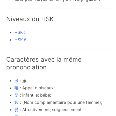
Niveaux du HSK
HSK 5
HSK 6
Caractères avec la même
prononciation
䧹
: 䧹
嘤
: Appel d'oiseaux;
婴
: infantile; bébé;
媖
: (Nom complémentaire pour une femme);
嫈
: Attentivement; soigneusement;