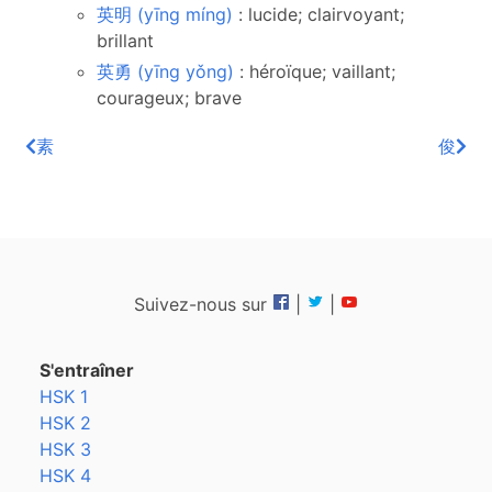
英明 (yīng míng)
: lucide; clairvoyant;
brillant
英勇 (yīng yǒng)
: héroïque; vaillant;
courageux; brave
素
俊
Suivez-nous sur
|
|
S'entraîner
HSK 1
HSK 2
HSK 3
HSK 4