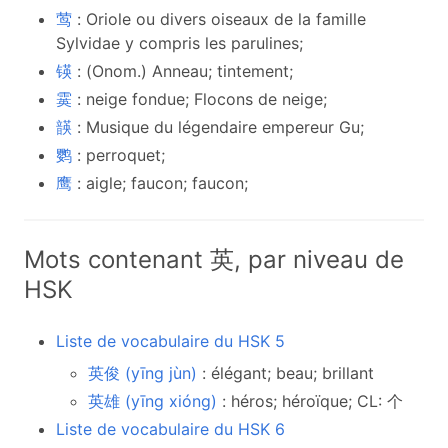
莺
: Oriole ou divers oiseaux de la famille
Sylvidae y compris les parulines;
锳
: (Onom.) Anneau; tintement;
霙
: neige fondue; Flocons de neige;
韺
: Musique du légendaire empereur Gu;
鹦
: perroquet;
鹰
: aigle; faucon; faucon;
Mots contenant 英, par niveau de
HSK
Liste de vocabulaire du HSK 5
英俊 (yīng jùn)
: élégant; beau; brillant
英雄 (yīng xióng)
: héros; héroïque; CL: 个
Liste de vocabulaire du HSK 6