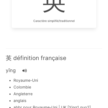
英
Caractère simplifié/traditionnel
英 définition française
yīng
Royaume-Uni
Colombie
Angleterre
anglais
abbr pour Royaume-Uni | UK [Ying1 guo2] .