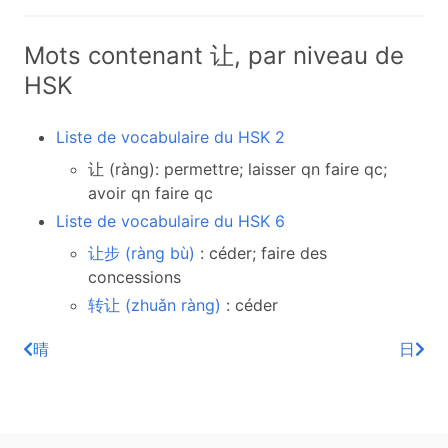
Mots contenant 让, par niveau de
HSK
Liste de vocabulaire du HSK 2
让 (ràng): permettre; laisser qn faire qc;
avoir qn faire qc
Liste de vocabulaire du HSK 6
让步 (ràng bù)
: céder; faire des
concessions
转让 (zhuǎn ràng)
: céder
晴
日