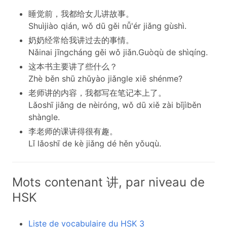
睡觉前，我都给女儿讲故事。
Shuìjiào qián, wǒ dū gěi nǚ'ér jiǎng gùshì.
奶奶经常给我讲过去的事情。
Nǎinai jīngcháng gěi wǒ jiǎn.Guòqù de shìqíng.
这本书主要讲了些什么？
Zhè běn shū zhǔyào jiǎngle xiē shénme?
老师讲的内容，我都写在笔记本上了。
Lǎoshī jiǎng de nèiróng, wǒ dū xiě zài bǐjìběn
shàngle.
李老师的课讲得很有趣。
Lǐ lǎoshī de kè jiǎng dé hěn yǒuqù.
Mots contenant 讲, par niveau de
HSK
Liste de vocabulaire du HSK 3