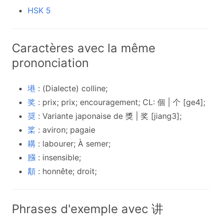
HSK 5
Caractères avec la même
prononciation
塂
: (Dialecte) colline;
奖
: prix; prix; encouragement; CL: 個 | 个 [ge4];
奨
: Variante japonaise de 獎 | 奖 [jiang3];
桨
: aviron; pagaie
耩
: labourer; À semer;
膙
: insensible;
顜
: honnête; droit;
Phrases d'exemple avec 讲