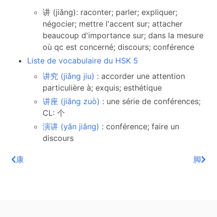
讲 (jiǎng): raconter; parler; expliquer;
négocier; mettre l'accent sur; attacher
beaucoup d'importance sur; dans la mesure
où qc est concerné; discours; conférence
Liste de vocabulaire du HSK 5
讲究 (jiǎng jiu)
: accorder une attention
particulière à; exquis; esthétique
讲座 (jiǎng zuò)
: une série de conférences;
CL: 个
演讲 (yǎn jiǎng)
: conférence; faire un
discours
康
脚