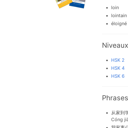
loin
lointain
éloigné
Niveau
HSK 2
HSK 4
HSK 6
Phrases
从家到
Cóng ji
我家离