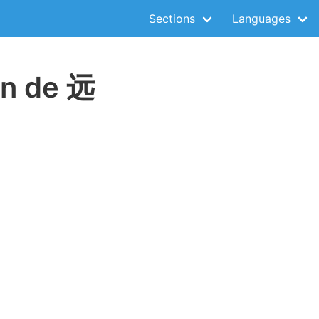
Sections
Languages
on de 远