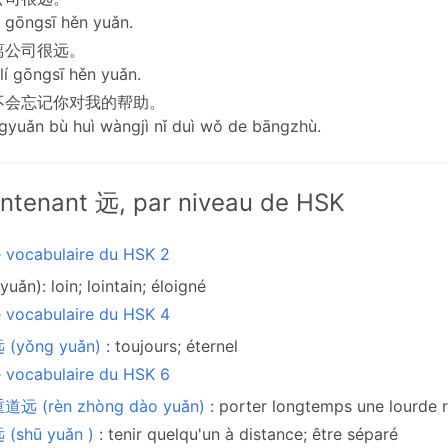
lí gōngsī hěn yuǎn.
离公司很远。
ùlí gōngsī hěn yuǎn.
不会忘记你对我的帮助。
yuǎn bù huì wàngjì nǐ duì wǒ de bāngzhù.
ntenant 远, par niveau de HSK
e vocabulaire du HSK 2
yuǎn): loin; lointain; éloigné
e vocabulaire du HSK 4
 (yǒng yuǎn)
: toujours; éternel
e vocabulaire du HSK 6
道远 (rèn zhòng dào yuǎn)
: porter longtemps une lourde 
(shū yuǎn )
: tenir quelqu'un à distance; être séparé