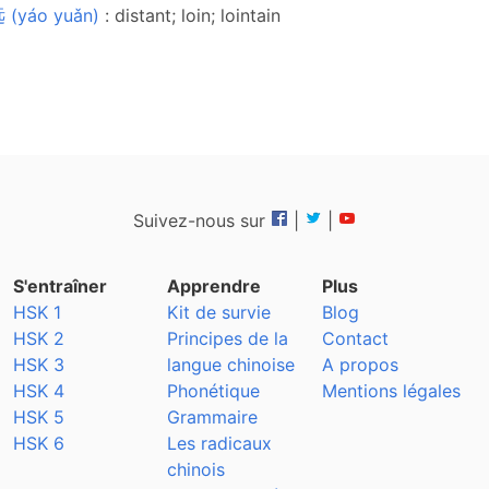
 (yáo yuǎn)
: distant; loin; lointain
Suivez-nous sur
|
|
S'entraîner
Apprendre
Plus
HSK 1
Kit de survie
Blog
HSK 2
Principes de la
Contact
HSK 3
langue chinoise
A propos
HSK 4
Phonétique
Mentions légales
HSK 5
Grammaire
HSK 6
Les radicaux
chinois