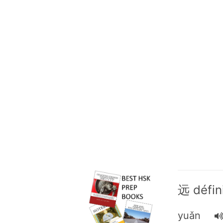
远 défin
yuǎn