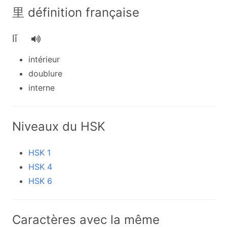
里 définition française
lǐ
intérieur
doublure
interne
Niveaux du HSK
HSK 1
HSK 4
HSK 6
Caractères avec la même