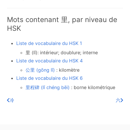
Mots contenant 里, par niveau de
HSK
Liste de vocabulaire du HSK 1
里 (lǐ): intérieur; doublure; interne
Liste de vocabulaire du HSK 4
公里 (gōng lǐ)
: kilomètre
Liste de vocabulaire du HSK 6
里程碑 (lǐ chéng bēi)
: borne kilométrique
冷
六