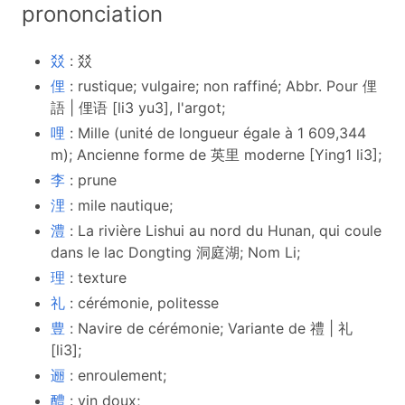
prononciation
㸚
: 㸚
俚
: rustique; vulgaire; non raffiné; Abbr. Pour 俚
語 | 俚语 [li3 yu3], l'argot;
哩
: Mille (unité de longueur égale à 1 609,344
m); Ancienne forme de 英里 moderne [Ying1 li3];
李
: prune
浬
: mile nautique;
澧
: La rivière Lishui au nord du Hunan, qui coule
dans le lac Dongting 洞庭湖; Nom Li;
理
: texture
礼
: cérémonie, politesse
豊
: Navire de cérémonie; Variante de 禮 | 礼
[li3];
逦
: enroulement;
醴
: vin doux;