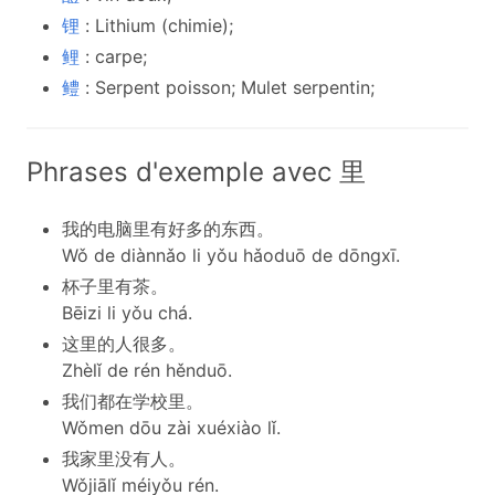
锂
: Lithium (chimie);
鲤
: carpe;
鳢
: Serpent poisson; Mulet serpentin;
Phrases d'exemple avec 里
我的电脑里有好多的东西。
Wǒ de diànnǎo li yǒu hǎoduō de dōngxī.
杯子里有茶。
Bēizi li yǒu chá.
这里的人很多。
Zhèlǐ de rén hěnduō.
我们都在学校里。
Wǒmen dōu zài xuéxiào lǐ.
我家里没有人。
Wǒjiālǐ méiyǒu rén.