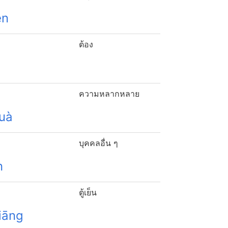
ěn
ต้อง
ความหลากหลาย
huà
บุคคลอื่น ๆ
n
ตู้เย็น
iāng