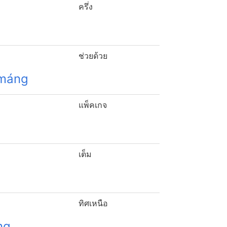
ครึ่ง
ช่วยด้วย
máng
แพ็คเกจ
เต็ม
ทิศเหนือ
ng