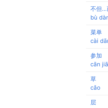
不但…
bù dà
菜单
cài dā
参加
cān ji
草
cǎo
层