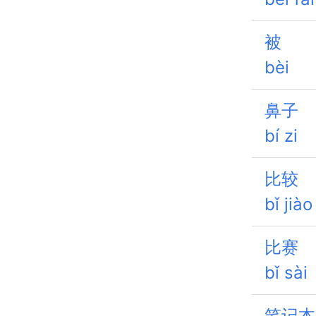
被
bèi
鼻子
bí zi
比较
bǐ jiào
比赛
bǐ sài
笔记本