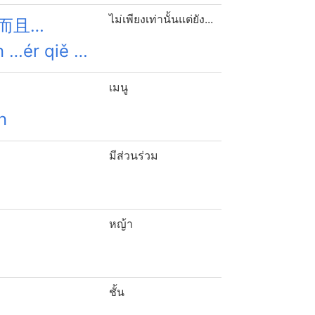
ไม่เพียงเท่านั้นแต่ยัง...
而且…
n …ér qiě …
เมนู
n
มีส่วนร่วม
ā
หญ้า
ชั้น