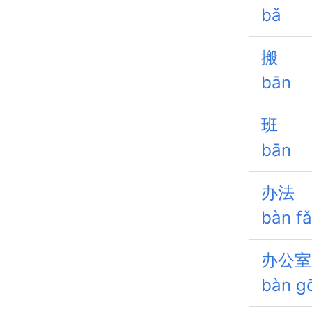
bǎ
搬
bān
班
bān
办法
bàn fǎ
办公室
bàn g