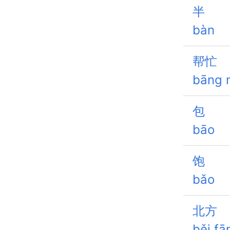
半
bàn
帮忙
bāng 
包
bāo
饱
bǎo
北方
běi fā