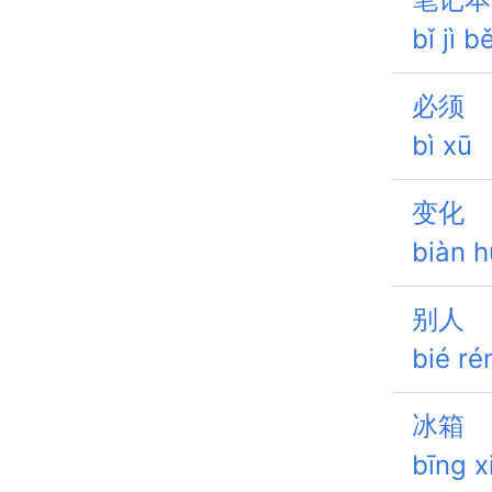
bǐ jì b
必须
bì xū
变化
biàn 
别人
bié ré
冰箱
bīng x