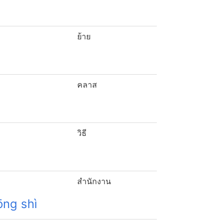
ย้าย
คลาส
วิธี
สำนักงาน
ōng shì