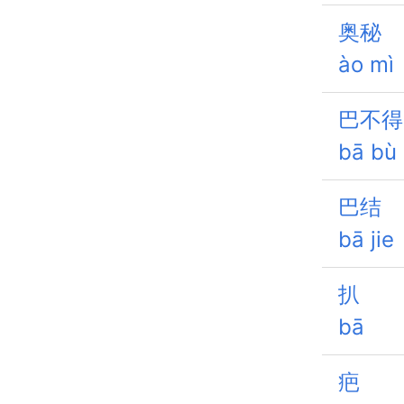
奥秘
ào mì
巴不得
bā bù
巴结
bā jie
扒
bā
疤