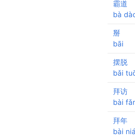
霸道
bà dà
掰
bāi
摆脱
bǎi tu
拜访
bài fǎ
拜年
bài ni