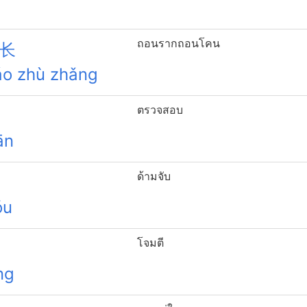
ถอนรากถอนโคน
长
áo zhù zhǎng
ตรวจสอบ
ān
ด้ามจับ
ǒu
โจมตี
ng