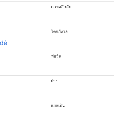
ความลึกลับ
วิตกกังวล
 dé
ฟอว์น
ย่าง
แผลเป็น