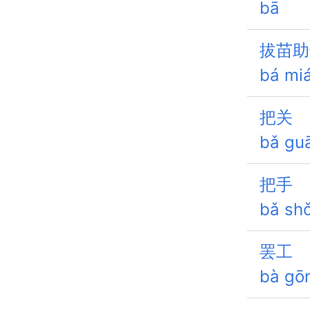
bā
拔苗助
bá mi
把关
bǎ gu
把手
bǎ sh
罢工
bà gō