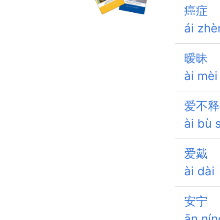
癌症
ái zhè
暧昧
ài mèi
爱不释
ài bù 
爱戴
ài dài
安宁
ān nín