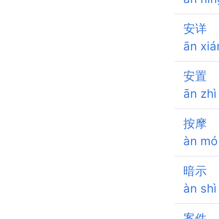
安详
ān xiá
安置
ān zhì
按摩
àn mó
暗示
àn shì
案件