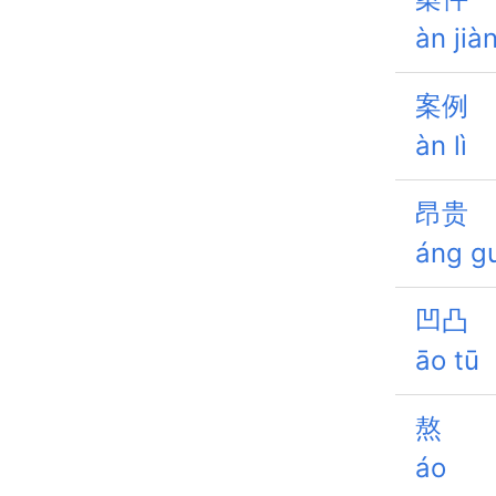
àn jià
案例
àn lì
昂贵
áng gu
凹凸
āo tū
熬
áo