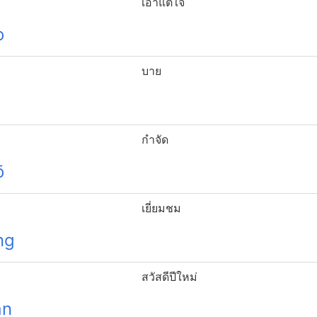
เอาแต่ใจ
o
บาย
กำจัด
ō
เยี่ยมชม
ng
สวัสดีปีใหม่
án