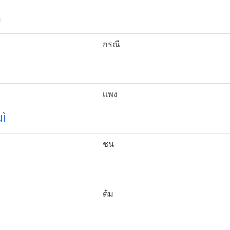
n
กรณี
เเพง
ì
ชน
ต้ม