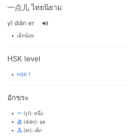
一点儿 ไทยนิยาม
yī diǎn er
เล็กน้อย
HSK level
HSK 1
อักขระ
一
(yī): หนึ่ง
点
(diǎn): จุด
儿
(er): เด็ก