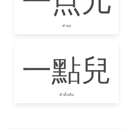
一点儿
คำย่อ
一點兒
คำดั้งเดิม