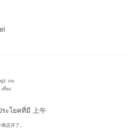
el
g): บน
เที่ยง
งประโยคที่มี 上午
午商店开了。