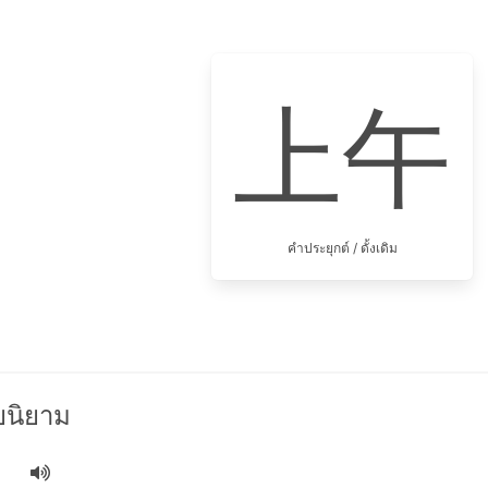
上午
คำประยุกต์ / ดั้งเดิม
นิยาม