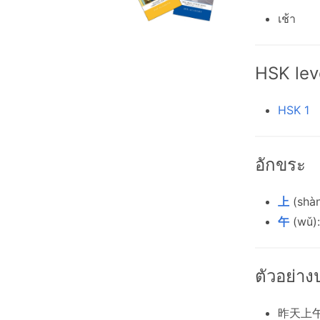
เช้า
HSK lev
HSK 1
อักขระ
上
(shàn
午
(wǔ): 
ตัวอย่า
昨天上