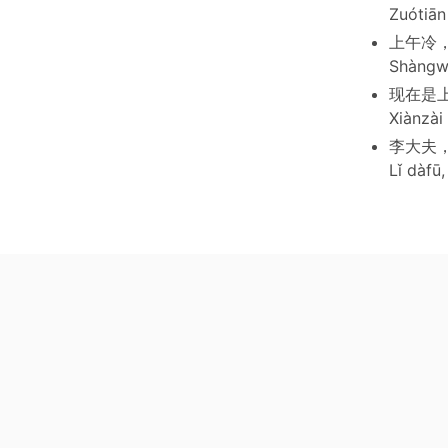
Zuótiān
上午冷
Shàngwǔ
现在是上
Xiànzài
李大夫
Lǐ dàfū