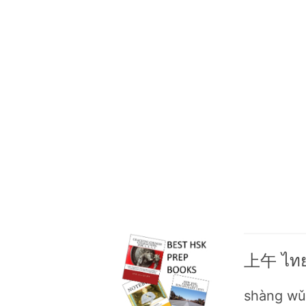
上午 ไทย
shàng wǔ