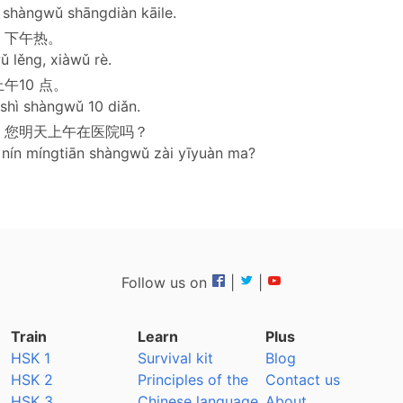
 shàngwǔ shāngdiàn kāile.
，下午热。
 lěng, xiàwǔ rè.
午10 点。
 shì shàngwǔ 10 diǎn.
，您明天上午在医院吗？
, nín míngtiān shàngwǔ zài yīyuàn ma?
Follow us on
|
|
Train
Learn
Plus
HSK 1
Survival kit
Blog
HSK 2
Principles of the
Contact us
HSK 3
Chinese language
About