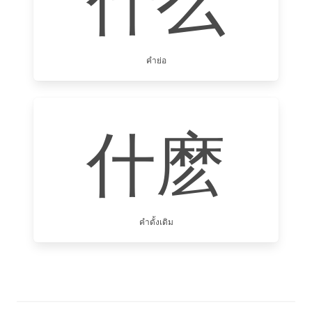
什么
คำย่อ
什麽
คำดั้งเดิม