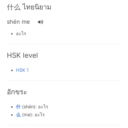
什么 ไทยนิยาม
shén me
อะไร
HSK level
HSK 1
อักขระ
什
(shén): อะไร
么
(me): อะไร