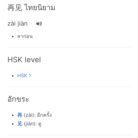
再见 ไทยนิยาม
zài jiàn
ลาก่อน
HSK level
HSK 1
อักขระ
再
(zài): อีกครั้ง
见
(jiàn): ดู