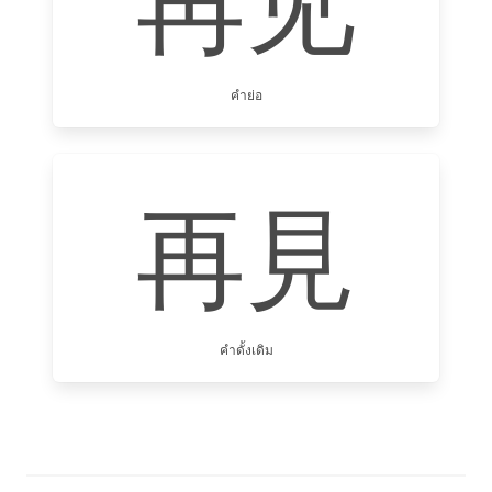
再见
คำย่อ
再見
คำดั้งเดิม