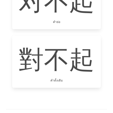
对不起
คำย่อ
對不起
คำดั้งเดิม