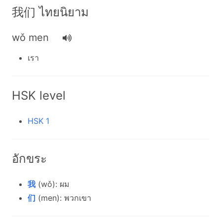
我们 ไทยนิยาม
wǒ men
เรา
HSK level
HSK 1
อักขระ
我
(wǒ): ผม
们
(men): พวกเขา