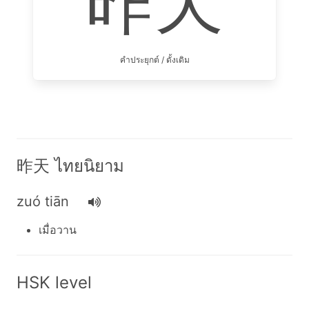
昨天
คำประยุกต์ / ดั้งเดิม
昨天 ไทยนิยาม
zuó tiān
เมื่อวาน
HSK level