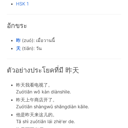
HSK 1
อักขระ
昨
(zuó): เมื่อวานนี้
天
(tiān): วัน
ตัวอย่างประโยคที่มี 昨天
昨天我看电视了。
Zuótiān wǒ kàn diànshìle.
昨天上午商店开了。
Zuótiān shàngwǔ shāngdiàn kāile.
他是昨天来这儿的。
Tā shì zuótiān lái zhè'er de.