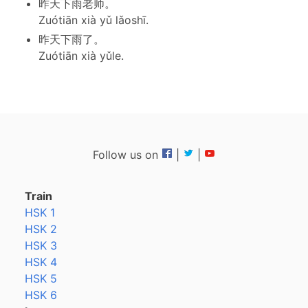
昨天下雨老师。
Zuótiān xià yǔ lǎoshī.
昨天下雨了。
Zuótiān xià yǔle.
Follow us on
|
|
Train
HSK 1
HSK 2
HSK 3
HSK 4
HSK 5
HSK 6