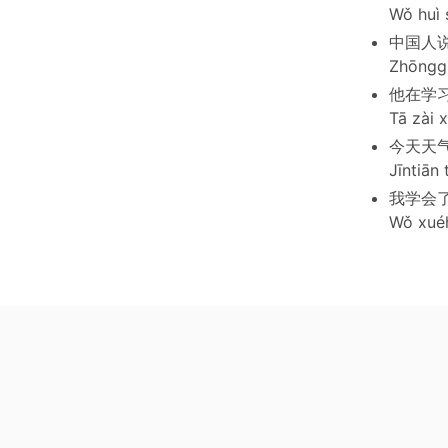
Wǒ huì 
中国人
Zhōnggu
他在学
Tā zài 
今天天
Jīntiān 
我学会
Wǒ xuéh