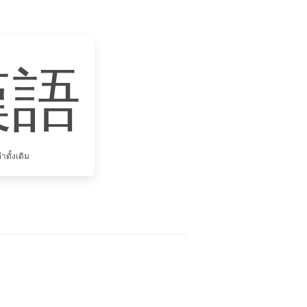
漢語
ำดั้งเดิม