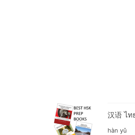
汉语 ไทย
hàn yǔ