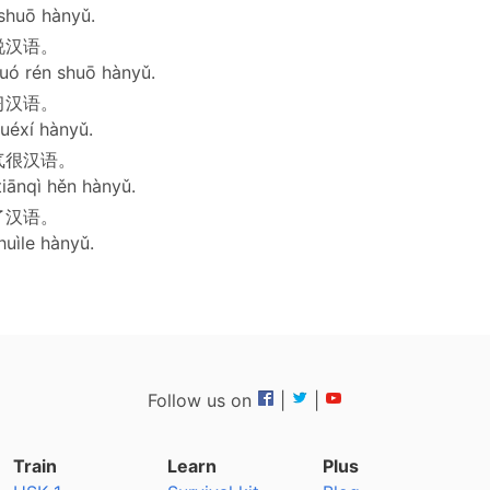
shuō hànyǔ.
说汉语。
ó rén shuō hànyǔ.
习汉语。
xuéxí hànyǔ.
气很汉语。
tiānqì hěn hànyǔ.
了汉语。
uìle hànyǔ.
Follow us on
|
|
Train
Learn
Plus