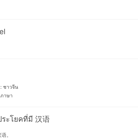
el
: ชาวจีน
 ภาษา
งประโยคที่มี 汉语
汉语。