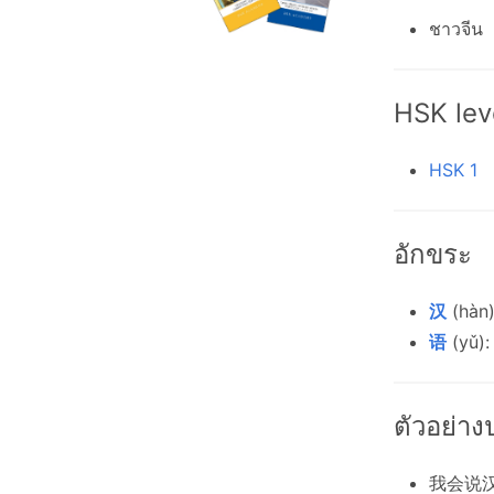
ชาวจีน
HSK lev
HSK 1
อักขระ
汉
(hàn)
语
(yǔ):
ตัวอย่า
我会说