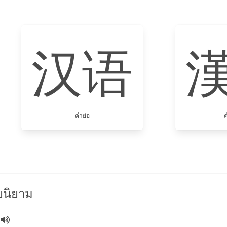
汉语
คำย่อ
ค
นิยาม