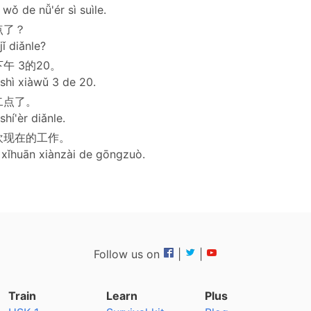
 wǒ de nǚ'ér sì suìle.
点了？
jǐ diǎnle?
午 3的20。
 shì xiàwǔ 3 de 20.
二点了。
shí'èr diǎnle.
欢现在的工作。
xǐhuān xiànzài de gōngzuò.
Follow us on
|
|
Train
Learn
Plus