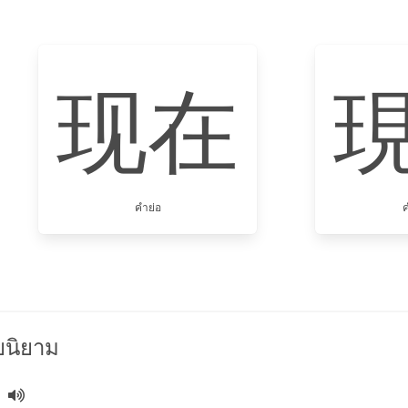
现在
คำย่อ
ค
นิยาม