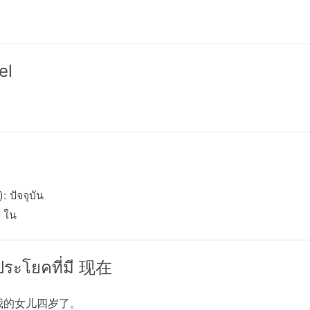
el
: ปัจจุบัน
: ใน
งประโยคที่มี 现在
我的女儿四岁了。