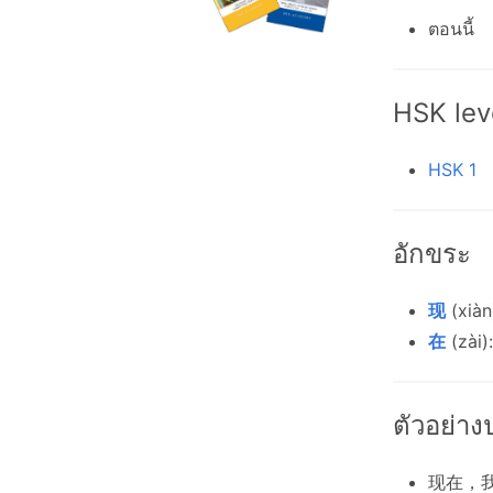
ตอนนี้
HSK lev
HSK 1
อักขระ
现
(xiàn)
在
(zài)
ตัวอย่า
现在，