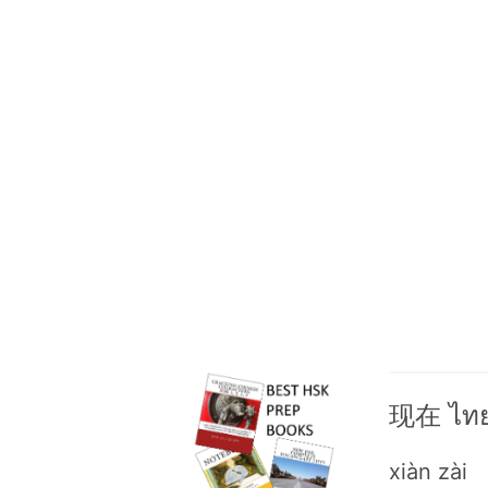
现在 ไทย
xiàn zài