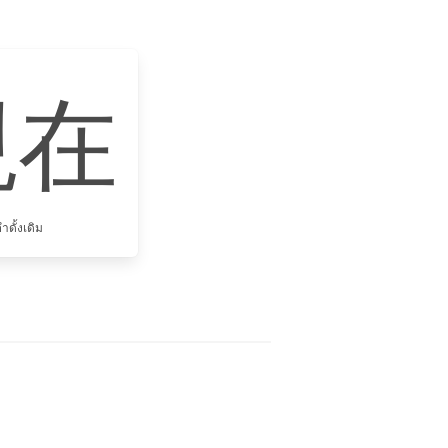
現在
ำดั้งเดิม