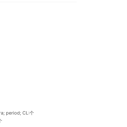
era; period; CL:个
,个