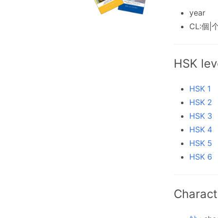
year
CL:個|个
HSK lev
HSK 1
HSK 2
HSK 3
HSK 4
HSK 5
HSK 6
Charact