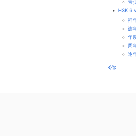
青少年
HSK 6 v
拜年 
连年 
年度
周年
逐年 
你