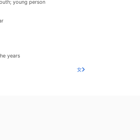
youth; young person
ar
the years
女