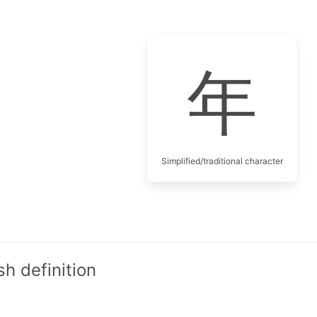
年
Simplified/traditional character
h definition