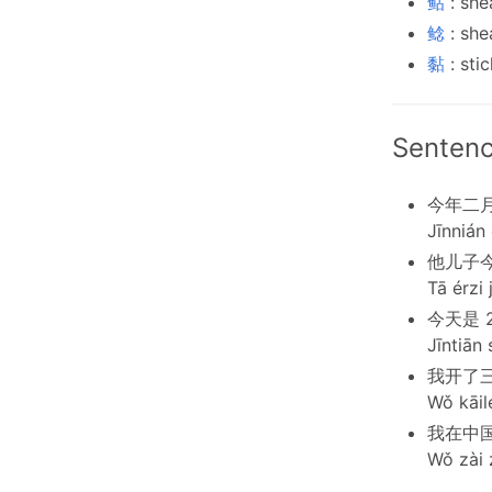
鲇
: she
鲶
: she
黏
: sti
Sentenc
今年二
Jīnnián 
他儿子
Tā érzi 
今天是 2
Jīntiān 
我开了
Wǒ kāil
我在中
Wǒ zài 