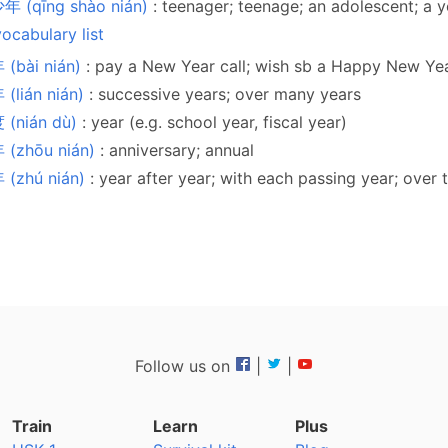
 (qīng shào nián)
: teenager; teenage; an adolescent; a 
ocabulary list
(bài nián)
: pay a New Year call; wish sb a Happy New Ye
(lián nián)
: successive years; over many years
 (nián dù)
: year (e.g. school year, fiscal year)
 (zhōu nián)
: anniversary; annual
(zhú nián)
: year after year; with each passing year; over 
Follow us on
|
|
Train
Learn
Plus