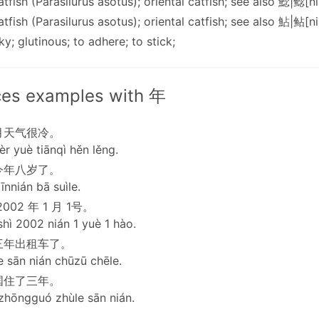
atfish (Parasilurus asotus); oriental catfish; see also 鯰|鲶[n
atfish (Parasilurus asotus); oriental catfish; see also 鮎|鲇[n
cky; glutinous; to adhere; to stick;
es examples with 年
月天气很冷。
èr yuè tiānqì hěn lěng.
今年八岁了。
jīnnián bā suìle.
002 年 1 月 1号。
shì 2002 nián 1 yuè 1 hào.
三年出租车了。
e sān nián chūzū chēle.
国住了三年。
zhōngguó zhùle sān nián.