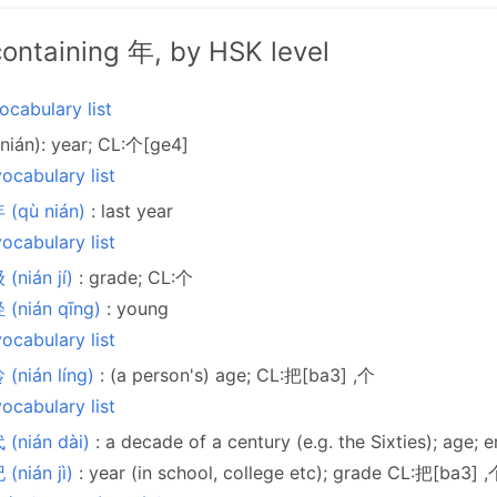
ontaining 年, by HSK level
ocabulary list
nián): year; CL:个[ge4]
ocabulary list
 (qù nián)
: last year
ocabulary list
(nián jí)
: grade; CL:个
(nián qīng)
: young
ocabulary list
(nián líng)
: (a person's) age; CL:把[ba3] ,个
ocabulary list
(nián dài)
: a decade of a century (e.g. the Sixties); age; 
(nián jì)
: year (in school, college etc); grade CL:把[ba3] 