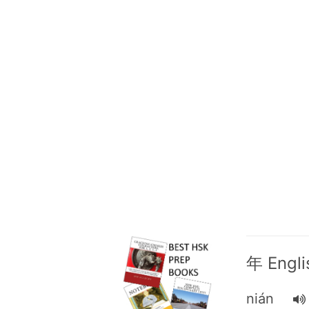
年 Englis
nián