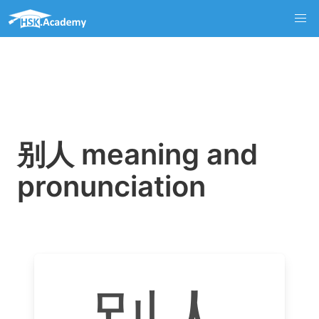
别人 meaning and
pronunciation