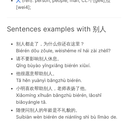
人
(rén): person; people; man; CL:个[ge4],位
[wei4];
Sentences examples with 别人
别人都走了，为什么你还在这里？
Biérén dōu zǒule, wèishéme nǐ hái zài zhèlǐ?
请不要影响别人休息。
Qǐng bùyào yǐngxiǎng biérén xiūxí.
他很愿意帮助别人。
Tā hěn yuànyì bāngzhù biérén.
小明喜欢帮助别人，老师表扬了他。
Xiǎomíng xǐhuān bāngzhù biérén, lǎoshī
biǎoyángle tā.
随便问别人的年龄是不礼貌的。
Suíbiàn wèn biérén de niánlíng shì bù lǐmào de.