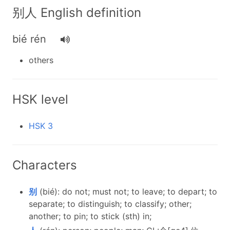
别人 English definition
bié rén
others
HSK level
HSK 3
Characters
别
(bié): do not; must not; to leave; to depart; to
separate; to distinguish; to classify; other;
another; to pin; to stick (sth) in;