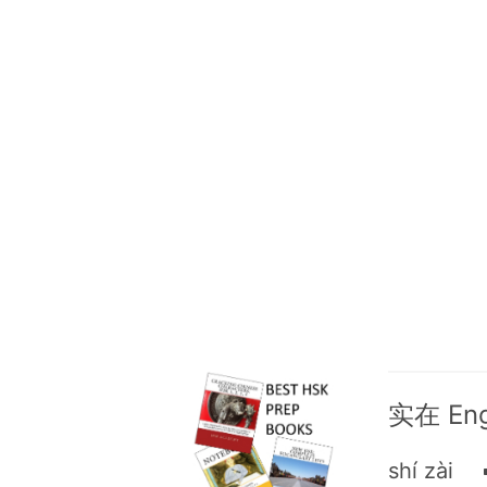
实在 Engl
shí zài