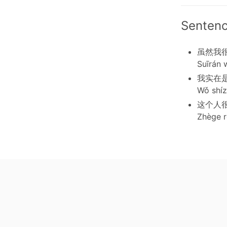
Senten
虽然我
Suīrán 
我实在
Wǒ shízà
这个人
Zhège r