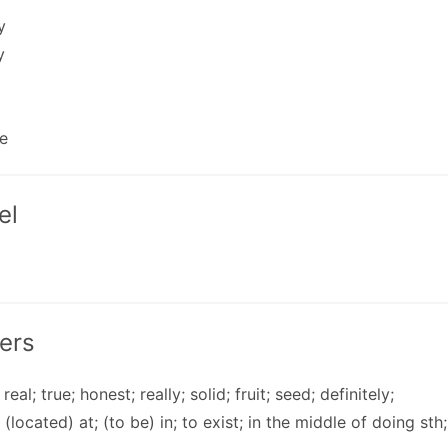
y
y
e
el
ers
 real; true; honest; really; solid; fruit; seed; definitely;
 (located) at; (to be) in; to exist; in the middle of doing sth