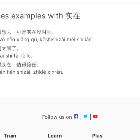
ces examples with 实在
很想去，可是实在没时间。
wǒ hěn xiǎng qù, kěshìshízài méi shíjiān.
是太累了。
i shì tài lèile.
很实在，值得信任。
én hěn shízài, zhídé xìnrèn.
Follow us on
|
|
Train
Learn
Plus