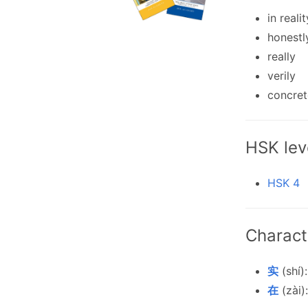
in realit
honestl
really
verily
concret
HSK lev
HSK 4
Charact
实
(shí):
在
(zài):