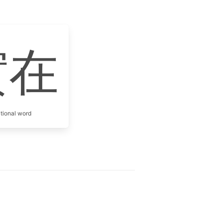
實在
itional word