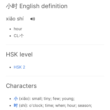
小时 English definition
xiǎo shí
hour
CL:个
HSK level
HSK 2
Characters
小
(xiǎo): small; tiny; few; young;
时
(shí): o'clock; time; when; hour; season;