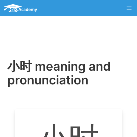
小时 meaning and
pronunciation