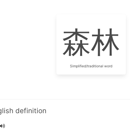
森林
Simplified/traditional word
ish definition