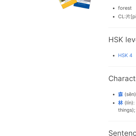
forest
CL:片[p
HSK lev
HSK 4
Charact
森
(sēn)
林
(lín):
things);
Senten