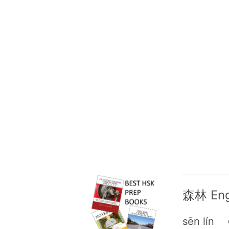
森林 Engl
sēn lín