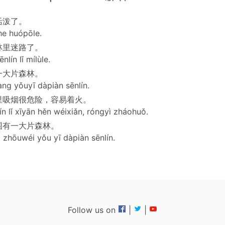
活泼了。
he huópōle.
林里迷路了。
ēnlín lǐ mílùle.
一大片森林。
ng yǒuyī dàpiàn sēnlín.
里吸烟很危险，容易着火。
ín lǐ xīyān hěn wéixiǎn, róngyì zháohuǒ.
围有一大片森林。
 zhōuwéi yǒu yī dàpiàn sēnlín.
Follow us on
|
|