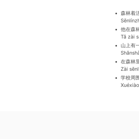
森林着
Sēnlínz
他在森
Tā zài s
山上有
Shānshà
在森林
Zài sēnl
学校周
Xuéxiào