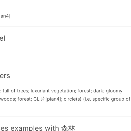
ian4]
el
ers
: full of trees; luxuriant vegetation; forest; dark; gloomy
 woods; forest; CL:片[pian4]; circle(s) (i.e. specific group of
ces examples with 森林