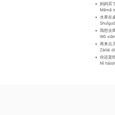
妈妈买
Māmā mǎ
水果在
Shuǐguǒ
我想去
Wǒ xiǎn
再来点
Zàilái 
你还是
Nǐ háish