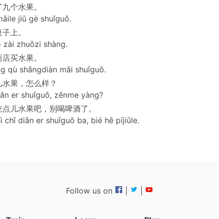
了九个水果。
ile jiǔ gè shuǐguǒ.
桌子上。
 zài zhuōzi shàng.
商店买水果。
g qù shāngdiàn mǎi shuǐguǒ.
儿水果，怎么样？
diǎn er shuǐguǒ, zěnme yàng?
吃点儿水果吧，别喝啤酒了。
ì chī diǎn er shuǐguǒ ba, bié hē píjiǔle.
Follow us on
|
|