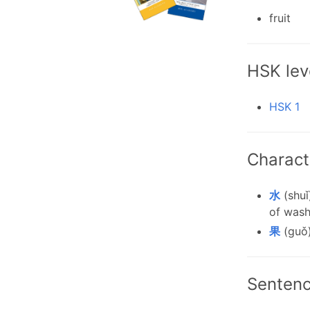
fruit
HSK lev
HSK 1
Charact
水
(shuǐ
of wash
果
(guǒ):
Senten