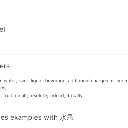
el
ers
): water; river; liquid; beverage; additional charges or incom
es;
 fruit; result; resolute; indeed; if really;
ces examples with 水果