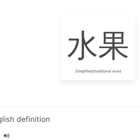
水果
Simplified/traditional word
ish definition