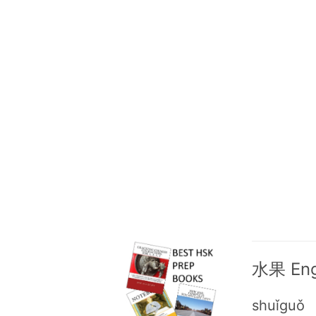
水果 Engl
shuǐguǒ