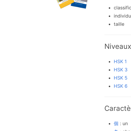
classif
individu
taille
Niveau
HSK 1
HSK 3
HSK 5
HSK 6
Caractè
個
: un