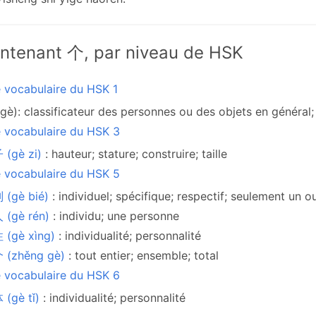
ntenant 个, par niveau de HSK
e vocabulaire du HSK 1
gè): classificateur des personnes ou des objets en général; i
e vocabulaire du HSK 3
 (gè zi)
: hauteur; stature; construire; taille
e vocabulaire du HSK 5
 (gè bié)
: individuel; spécifique; respectif; seulement un 
 (gè rén)
: individu; une personne
 (gè xìng)
: individualité; personnalité
 (zhěng gè)
: tout entier; ensemble; total
e vocabulaire du HSK 6
(gè tǐ)
: individualité; personnalité