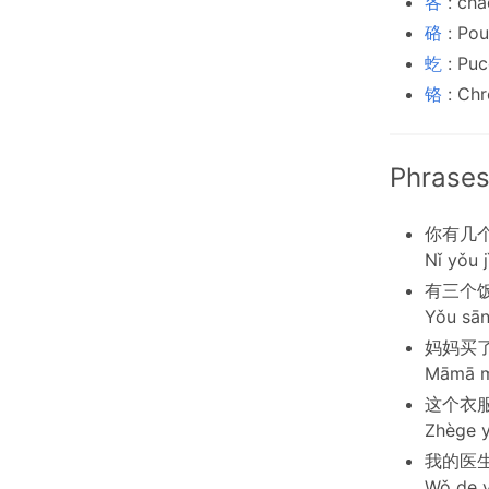
各
: ch
硌
: Po
虼
: Puc
铬
: Ch
Phrases
你有几
Nǐ yǒu j
有三个
Yǒu sān
妈妈买
Māmā mǎ
这个衣
Zhège y
我的医
Wǒ de y