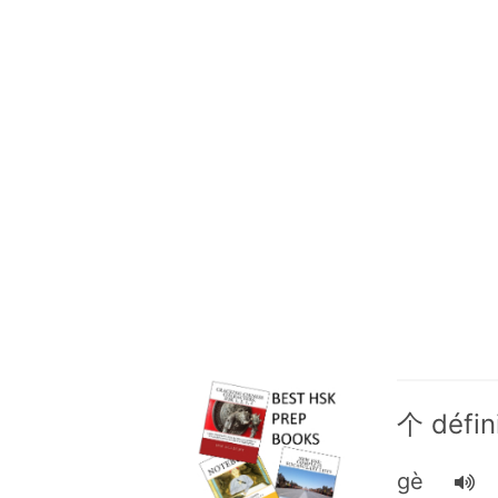
个 défin
gè