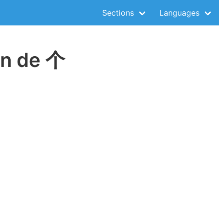
Sections
Languages
on de 个