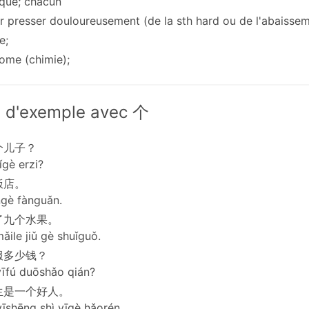
aque; chacun
ur presser douloureusement (de la sth hard ou de l'abaissem
e;
rome (chimie);
 d'exemple avec 个
个儿子？
ǐgè erzi?
饭店。
gè fànguǎn.
了九个水果。
ile jiǔ gè shuǐguǒ.
服多少钱？
īfú duōshǎo qián?
生是一个好人。
īshēng shì yīgè hǎorén.